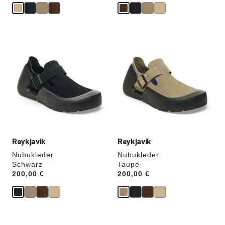
Durch
Durch
Anklicken
Anklicken
der
der
Farben
Farben
werden
werden
die
die
Produktbilder
Produktbilder
aktualisiert.
aktualisiert.
Reykjavik
Reykjavik
Nubukleder
Nubukleder
Schwarz
Taupe
Price:
200,00 €
Price:
200,00 €