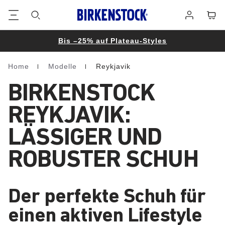
Footer
Waren
Anmelden
Bis –25% auf Plateau-Styles
Home
Modelle
Reykjavik
Homepage
BIRKENSTOCK
REYKJAVIK:
LÄSSIGER UND
ROBUSTER SCHUH
Der perfekte Schuh für
einen aktiven Lifestyle