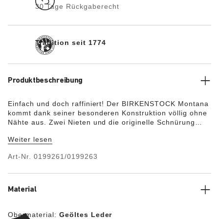
30 Tage Rückgaberecht
Tradition seit 1774
Produktbeschreibung
Einfach und doch raffiniert! Der BIRKENSTOCK Montana
kommt dank seiner besonderen Konstruktion völlig ohne
Nähte aus. Zwei Nieten und die originelle Schnürung
halten die beiden Schaftteile zusammen. Das
Weiter lesen
Obermaterial besteht aus besonders dickem, geöltem
Nubukleder, das offenkantig verarbeitet wurde.
Art-Nr.
0199261/0199263
Material
Obermaterial:
Geöltes Leder