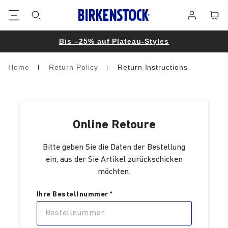
Footer
Waren
Anmelden
Bis –25% auf Plateau-Styles
Home
Return Policy
Return Instructions
Homepage