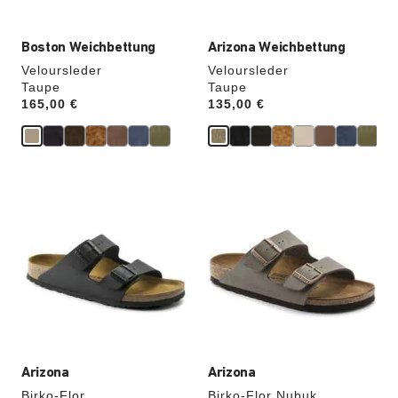
Boston Weichbettung
Arizona Weichbettung
Veloursleder
Veloursleder
Taupe
Taupe
Price:
165,00 €
Price:
135,00 €
Durch
Durch
Anklicken
Anklicken
der
der
Farben
Farben
werden
werden
die
die
Produktbilder
Produktbilder
aktualisiert.
aktualisiert.
Arizona
Arizona
Birko-Flor
Birko-Flor Nubuk