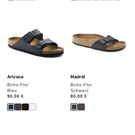
Durch
Durch
Anklicken
Anklicken
der
der
Farben
Farben
werden
werden
die
die
Produktbilder
Produktbilder
aktualisiert.
aktualisiert.
Arizona
Madrid
Birko-Flor
Birko-Flor
Blau
Schwarz
Price:
90,00 €
Price:
80,00 €
Durch
Durch
Anklicken
Anklicken