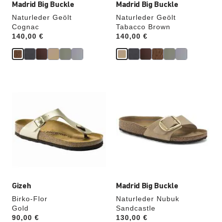
Madrid Big Buckle
Madrid Big Buckle
Naturleder Geölt
Naturleder Geölt
Cognac
Tabacco Brown
Price:
140,00 €
Price:
140,00 €
Durch
Durch
Anklicken
Anklicken
der
der
Farben
Farben
werden
werden
die
die
Produktbilder
Produktbilder
aktualisiert.
aktualisiert.
Gizeh
Madrid Big Buckle
Birko-Flor
Naturleder Nubuk
Gold
Sandcastle
Price:
90,00 €
Price:
130,00 €