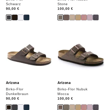
Schwarz
Stone
Price:
90,00 €
Price:
100,00 €
Durch
Durch
Anklicken
Anklicken
der
der
Farben
Farben
werden
werden
die
die
Produktbilder
Produktbilder
aktualisiert.
aktualisiert.
Arizona
Arizona
Birko-Flor
Birko-Flor Nubuk
Dunkelbraun
Mocca
Price:
90,00 €
Price:
100,00 €