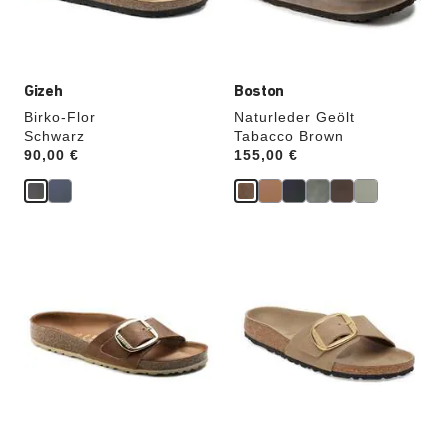
aktualisiert.
aktualisiert.
Gizeh
Boston
Birko-Flor
Naturleder Geölt
Schwarz
Tabacco Brown
Price:
90,00 €
Price:
155,00 €
Durch
Durch
Anklicken
Anklicken
der
der
Farben
Farben
werden
werden
die
die
Produktbilder
Produktbilder
aktualisiert.
aktualisiert.