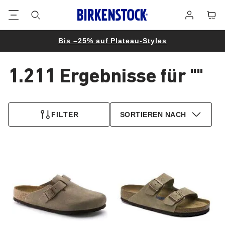
Footer
Waren
Anmelden
Bis –25% auf Plateau-Styles
1.211 Ergebnisse für
""
1.211
Produkte
FILTER
SORTIEREN NACH
gefunden
Durch
Durch
Anklicken
Anklicken
der
der
Farben
Farben
werden
werden
die
die
Produktbilder
Produktbilder
aktualisiert.
aktualisiert.