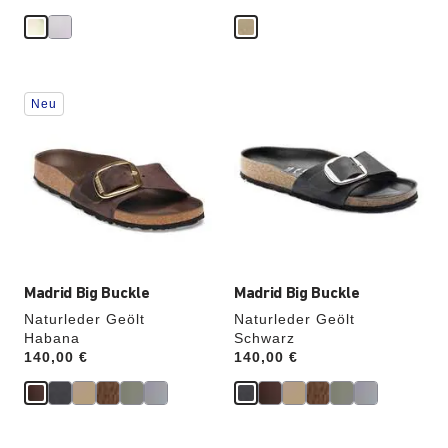
Durch
Durch
Neu
Anklicken
Anklicken
der
der
Farben
Farben
werden
werden
die
die
Produktbilder
Produktbilder
aktualisiert.
aktualisiert.
Madrid Big Buckle
Madrid Big Buckle
Naturleder Geölt
Naturleder Geölt
Habana
Schwarz
Price:
140,00 €
Price:
140,00 €