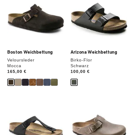
der
der
Farben
Farben
werden
werden
die
die
Produktbilder
Produktbilder
aktualisiert.
aktualisiert.
Boston Weichbettung
Arizona Weichbettung
Veloursleder
Birko-Flor
Mocca
Schwarz
Price:
165,00 €
Price:
100,00 €
Durch
Durch
Anklicken
Anklicken
der
der
Farben
Farben
werden
werden
die
die
Produktbilder
Produktbilder