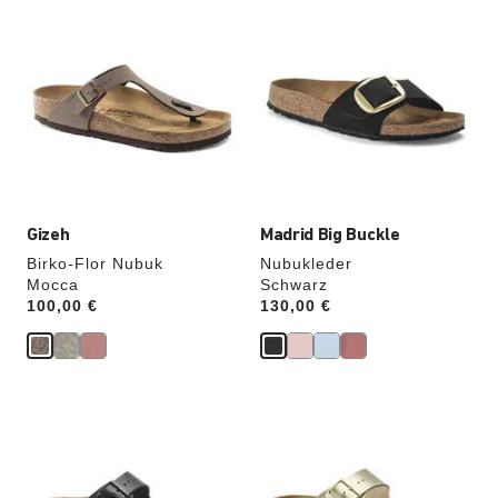
Durch
Durch
Anklicken
Anklicken
der
der
Farben
Farben
werden
werden
die
die
Produktbilder
Produktbilder
aktualisiert.
aktualisiert.
Gizeh
Madrid Big Buckle
Birko-Flor Nubuk
Nubukleder
Mocca
Schwarz
Price:
100,00 €
Price:
130,00 €
Durch
Durch
Anklicken
Anklicken
der
der
Farben
Farben