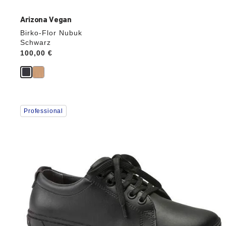
Arizona Vegan
Birko-Flor Nubuk
Schwarz
Price:
100,00 €
Durch
Professional
Anklicken
der
Farben
werden
die
Produktbilder
aktualisiert.