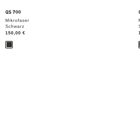
QS 700
Mikrofaser
Schwarz
Price:
150,00 €