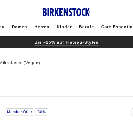
eu
Damen
Herren
Kinder
Berufe
Care Essentia
Bis –25% auf Plateau-Styles
Mikrofaser (Vegan)
Durch
Member Offer
-30%
Anklicken
der
Farben
werden