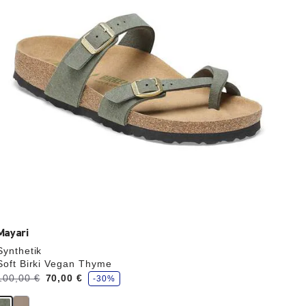
die
Produktbilder
aktualisiert.
Mayari
Synthetik
Soft Birki Vegan Thyme
S
Vorher:
100,00 €
Jetzt
70,00 €
-30%
p
a