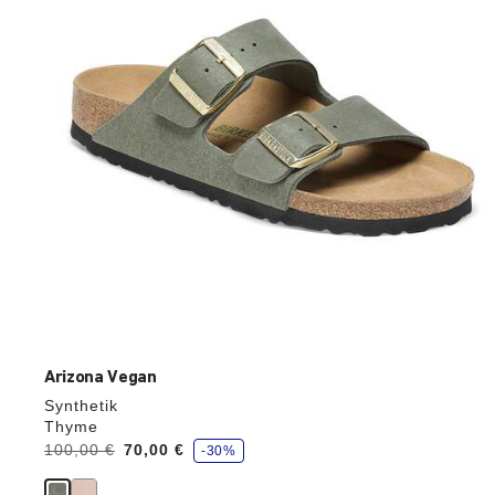
die
Produktbilder
aktualisiert.
Arizona Vegan
Synthetik
Thyme
S
Vorher:
100,00 €
Jetzt
70,00 €
-30%
p
a
r