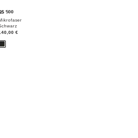
QS 500
Mikrofaser
Schwarz
Price:
140,00 €