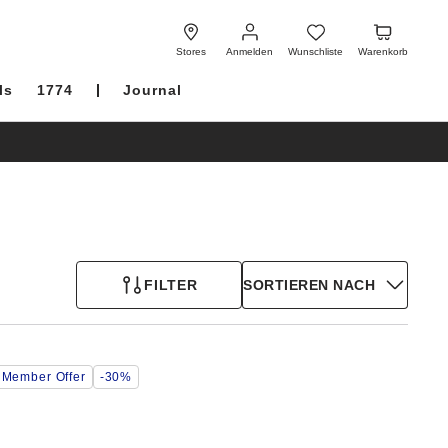
Anmelden
Wunschliste
Warenkorb
Stores
Anmelden
Wunschliste
Warenkorb
ls
1774
Journal
FILTER
SORTIEREN NACH
Durch
Member Offer
-30%
Anklicken
der
Farben
werden