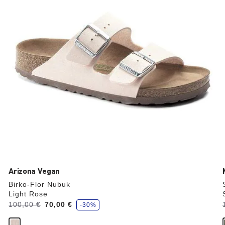
die
Produktbilder
aktualisiert.
Arizona Vegan
Birko-Flor Nubuk
Light Rose
S
Vorher:
100,00 €
Jetzt
70,00 €
-30%
p
a
r
r