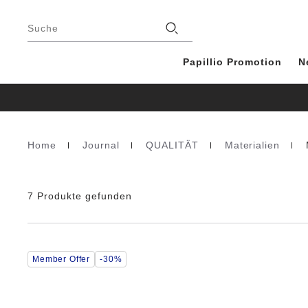
Footer
Stores
Suche
Papillio Promotion
N
Home
Journal
QUALITÄT
Materialien
Homepage
7 Produkte gefunden
Durch
Member Offer
-30%
Anklicken
der
Farben
werden