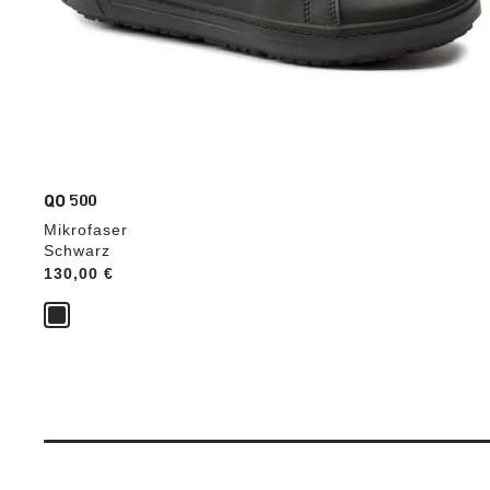
QO 500
Mikrofaser
Schwarz
Price:
130,00 €