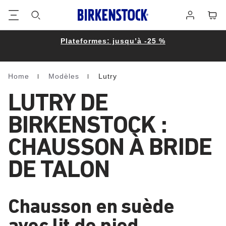
Footer
Panie
Se
connecter
Plateformes: jusqu’à -25 %
Home
Modèles
Lutry
Homepage
LUTRY DE
BIRKENSTOCK :
CHAUSSON À BRIDE
DE TALON
Chausson en suède