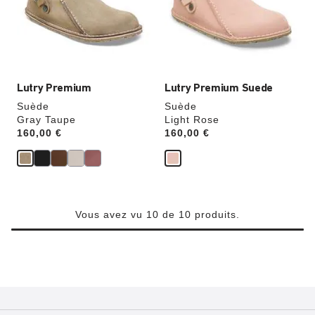
couleurs
couleurs
modifiera
modifiera
l’image
l’image
du
du
produit
produit
Lutry Premium
Lutry Premium Suede
Suède
Suède
Gray Taupe
Light Rose
Price:
160,00 €
Price:
160,00 €
Vous avez vu 10 de 10 produits.