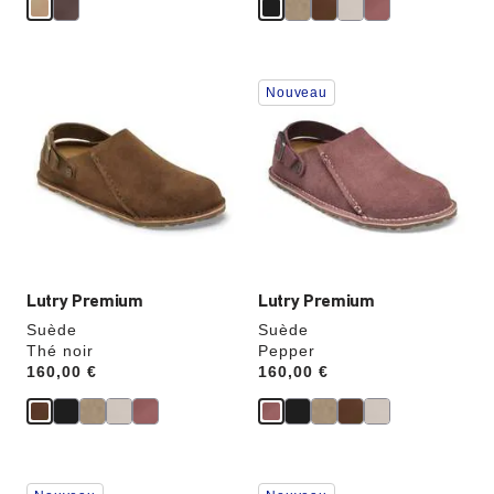
Cliquer
Cliquer
Nouveau
sur
sur
les
les
échantillons
échantillons
de
de
couleurs
couleurs
modifiera
modifiera
l’image
l’image
du
du
produit
produit
Lutry Premium
Lutry Premium
Suède
Suède
Thé noir
Pepper
Price:
160,00 €
Price:
160,00 €
Cliquer
Cliquer