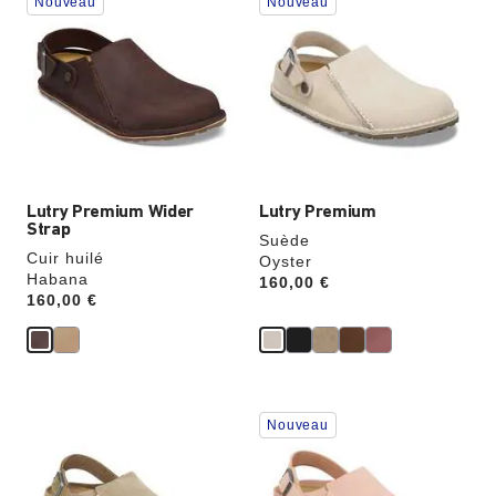
Nouveau
Nouveau
sur
sur
les
les
échantillons
échantillons
de
de
couleurs
couleurs
modifiera
modifiera
l’image
l’image
du
du
produit
produit
Lutry Premium Wider
Lutry Premium
Strap
Suède
Cuir huilé
Oyster
Habana
Price:
160,00 €
Price:
160,00 €
Cliquer
Cliquer
Nouveau
sur
sur
les
les
échantillons
échantillons
de
de