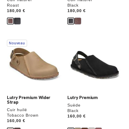
Roast
Black
Price:
180,00 €
Price:
180,00 €
Cliquer
Cliquer
Nouveau
sur
sur
les
les
échantillons
échantillons
de
de
couleurs
couleurs
modifiera
modifiera
l’image
l’image
du
du
produit
produit
Lutry Premium Wider
Lutry Premium
Strap
Suède
Cuir huilé
Black
Tobacco Brown
Price:
160,00 €
Price:
160,00 €