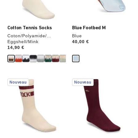
l’image
l’image
du
du
produit
produit
Cotton Tennis Socks
Blue Footbed M
Coton/Polyamide/
Blue
Élasthanne
Eggshell/Mink
Price:
40,00 €
Price:
14,90 €
Cliquer
Cliquer
Nouveau
Nouveau
sur
sur
les
les
échantillons
échantillons
de
de
couleurs
couleurs
modifiera
modifiera
l’image
l’image
du
du
produit
produit