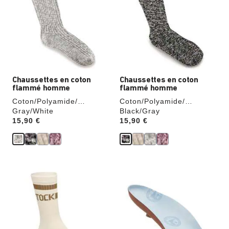
échantillons
échantillons
de
de
couleurs
couleurs
modifiera
modifiera
l’image
l’image
du
du
produit
produit
Chaussettes en coton
Chaussettes en coton
flammé homme
flammé homme
Coton/Polyamide/
Coton/Polyamide/
Élasthanne
Gray/White
Élasthanne
Black/Gray
Price:
15,90 €
Price:
15,90 €
Cliquer
Cliquer
sur
sur
les
les
échantillons
échantillons
de
de
couleurs
couleurs
modifiera
modifiera