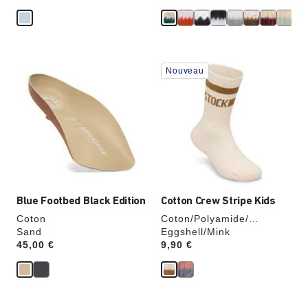
Cliquer
Cliquer
Nouveau
sur
sur
les
les
échantillons
échantillons
de
de
couleurs
couleurs
modifiera
modifiera
l’image
l’image
du
du
produit
produit
Blue Footbed Black Edition
Cotton Crew Stripe Kids
Coton
Coton/Polyamide/
Sand
Élasthanne
Eggshell/Mink
Price:
45,00 €
Price:
9,90 €