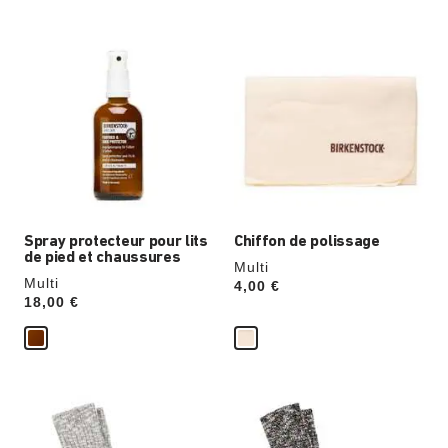
Cliquer
Cliquer
sur
sur
les
les
échantillons
échantillons
de
de
couleurs
couleurs
modifiera
modifiera
l’image
l’image
du
du
produit
produit
Spray protecteur pour lits
Chiffon de polissage
de pied et chaussures
Multi
Multi
Price:
4,00 €
Price:
18,00 €
Cliquer
Cliquer
sur
sur
les
les