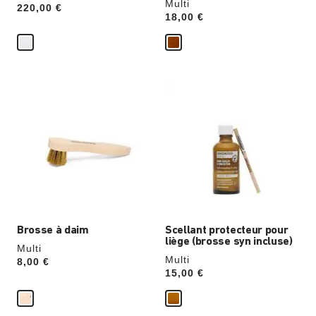
Multi
Price:
220,00 €
Price:
18,00 €
Cliquer
Cliquer
sur
sur
les
les
échantillons
échantillons
de
de
couleurs
couleurs
modifiera
modifiera
l’image
l’image
du
du
produit
produit
Brosse à daim
Scellant protecteur pour
liège (brosse syn incluse)
Multi
Multi
Price:
8,00 €
Price:
15,00 €