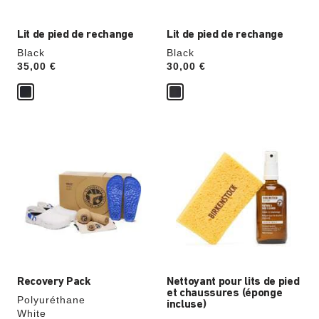
produit
produit
Lit de pied de rechange
Lit de pied de rechange
Black
Black
Price:
35,00 €
Price:
30,00 €
Cliquer
Cliquer
sur
sur
les
les
échantillons
échantillons
de
de
couleurs
couleurs
modifiera
modifiera
l’image
l’image
du
du
produit
produit
Recovery Pack
Nettoyant pour lits de pied
et chaussures (éponge
Polyuréthane
incluse)
White