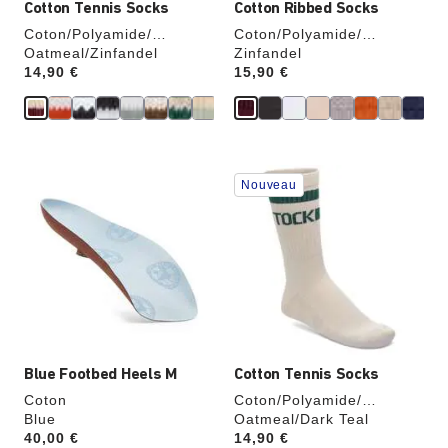
Cotton Tennis Socks
Cotton Ribbed Socks
Coton/Polyamide/
Coton/Polyamide/
Élasthanne
Oatmeal/Zinfandel
Élasthanne
Zinfandel
Price:
14,90 €
Price:
15,90 €
Cliquer
Cliquer
Nouveau
sur
sur
les
les
échantillons
échantillons
de
de
couleurs
couleurs
modifiera
modifiera
l’image
l’image
du
du
produit
produit
Blue Footbed Heels M
Cotton Tennis Socks
Coton
Coton/Polyamide/
Blue
Élasthanne
Oatmeal/Dark Teal
Price:
40,00 €
Price:
14,90 €