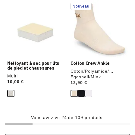
Cliquer
Cliquer
Nouveau
sur
sur
les
les
échantillons
échantillons
de
de
couleurs
couleurs
modifiera
modifiera
l’image
l’image
du
du
produit
produit
Nettoyant à sec pour lits
Cotton Crew Ankle
de pied et chaussures
Coton/Polyamide/
Multi
Élasthanne
Eggshell/Mink
Price:
10,00 €
Price:
12,90 €
Vous avez vu 24 de 109 produits.