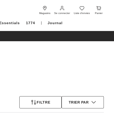
Se
Liste
Panier
connecter
d’envies
Magasins
Se connecter
Liste d’envies
Panier
Essentials
1774
Journal
FILTRE
TRIER PAR