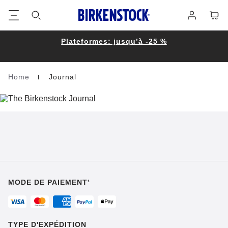
Footer
Panie
Se
connecter
Plateformes: jusqu’à -25 %
Home
Journal
Homepage
MODE DE PAIEMENT¹
TYPE D'EXPÉDITION