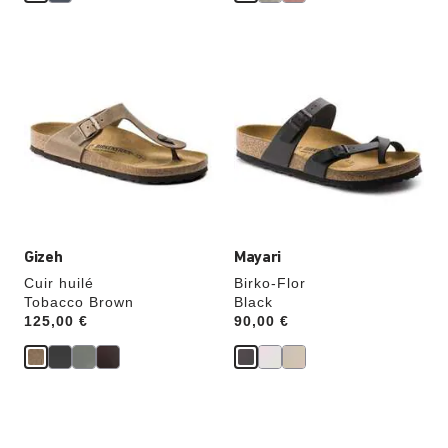
Cliquer
Cliquer
sur
sur
les
les
échantillons
échantillons
de
de
couleurs
couleurs
modifiera
modifiera
l’image
l’image
du
du
produit
produit
Gizeh
Mayari
Cuir huilé
Birko-Flor
Tobacco Brown
Black
Price:
125,00 €
Price:
90,00 €
Cliquer
Cliquer
sur
sur