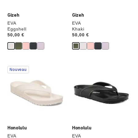
produit
produit
Gizeh
Gizeh
EVA
EVA
Eggshell
Khaki
Price:
50,00 €
Price:
50,00 €
Cliquer
Cliquer
Nouveau
sur
sur
les
les
échantillons
échantillons
de
de
couleurs
couleurs
modifiera
modifiera
l’image
l’image
du
du
produit
produit
Honolulu
Honolulu
EVA
EVA