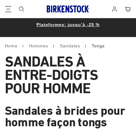
Footer
Panie
Se
connecter
Plateformes: jusqu’à -25 %
Home
Hommes
Sandales
Tongs
Homepage
SANDALES À
ENTRE-DOIGTS
POUR HOMME
Sandales à brides pour
homme façon tongs