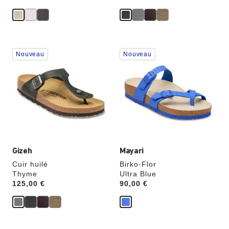
Cliquer
Cliquer
Nouveau
Nouveau
sur
sur
les
les
échantillons
échantillons
de
de
couleurs
couleurs
modifiera
modifiera
l’image
l’image
du
du
produit
produit
Gizeh
Mayari
Cuir huilé
Birko-Flor
Thyme
Ultra Blue
Price:
125,00 €
Price:
90,00 €