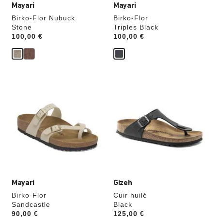
Mayari
Mayari
Birko-Flor Nubuck
Birko-Flor
Stone
Triples Black
Price:
100,00 €
Price:
100,00 €
Cliquer
Cliquer
sur
sur
les
les
échantillons
échantillons
de
de
couleurs
couleurs
modifiera
modifiera
l’image
l’image
du
du
produit
produit
Mayari
Gizeh
Birko-Flor
Cuir huilé
Sandcastle
Black
Price:
90,00 €
Price:
125,00 €