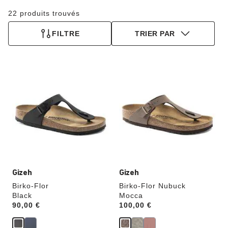
22 produits trouvés
FILTRE
TRIER PAR
Cliquer
Cliquer
sur
sur
les
les
échantillons
échantillons
de
de
couleurs
couleurs
modifiera
modifiera
l’image
l’image
du
du
produit
produit
Gizeh
Gizeh
Birko-Flor
Birko-Flor Nubuck
Black
Mocca
Price:
90,00 €
Price:
100,00 €