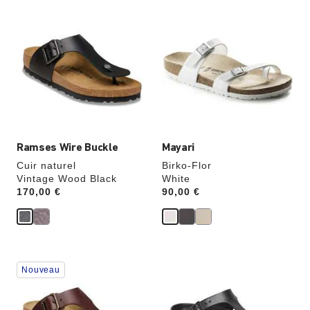
Cliquer
Cliquer
sur
sur
les
les
échantillons
échantillons
de
de
couleurs
couleurs
modifiera
modifiera
l’image
l’image
du
du
produit
produit
Ramses Wire Buckle
Mayari
Cuir naturel
Birko-Flor
Vintage Wood Black
White
Price:
170,00 €
Price:
90,00 €
Cliquer
Cliquer
Nouveau
sur
sur
les
les
échantillons
échantillons