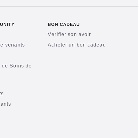
UNITY
BON CADEAU
Vérifier son avoir
tervenants
Acheter un bon cadeau
s de Soins de
ts
nants