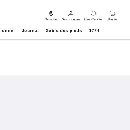
Se
Liste
Panier
connecter
d’envies
Magasins
Se connecter
Liste d’envies
Panier
sionnel
Journal
Soins des pieds
1774