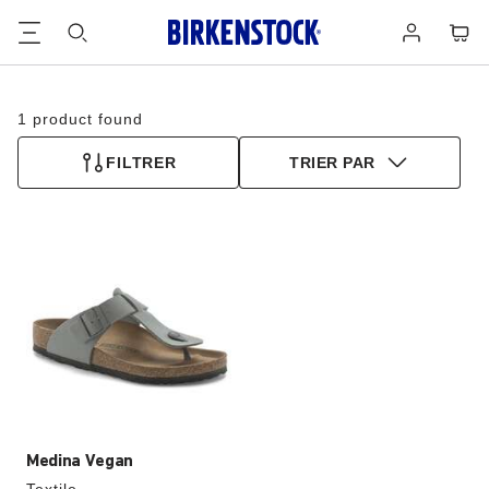
Footer
Panie
Se
connecter
1 product found
FILTRER
TRIER PAR
Cliquer
sur
les
échantillons
de
couleurs
modifiera
l’image
du
produit
Medina Vegan