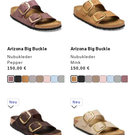
Farben
Farben
werden
werden
die
die
Produktbilder
Produktbilder
aktualisiert.
aktualisiert.
Arizona Big Buckle
Arizona Big Buckle
Nubukleder
Nubukleder
Pepper
Mink
Price:
150,00 €
Price:
150,00 €
Durch
Durch
Neu
Neu
Anklicken
Anklicken
der
der
Farben
Farben
werden
werden
die
die
Produktbilder
Produktbilder