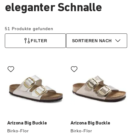
eleganter Schnalle
51 Produkte gefunden
FILTER
SORTIEREN NACH
Durch
Durch
Anklicken
Anklicken
der
der
Farben
Farben
werden
werden
die
die
Produktbilder
Produktbilder
aktualisiert.
aktualisiert.
Arizona Big Buckle
Arizona Big Buckle
Birko-Flor
Birko-Flor