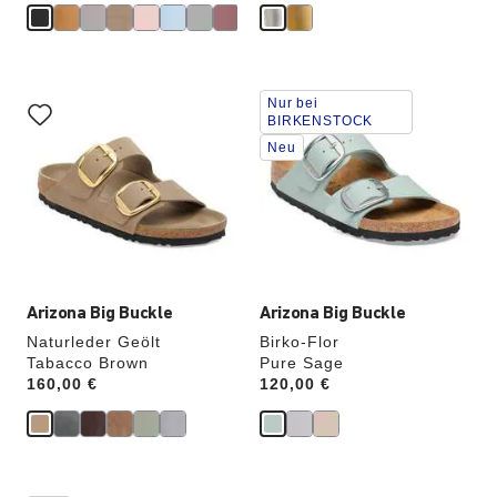
Durch
Durch
Nur bei
Anklicken
Anklicken
BIRKENSTOCK
der
der
Neu
Farben
Farben
werden
werden
die
die
Produktbilder
Produktbilder
aktualisiert.
aktualisiert.
Arizona Big Buckle
Arizona Big Buckle
Naturleder Geölt
Birko-Flor
Tabacco Brown
Pure Sage
Price:
160,00 €
Price:
120,00 €
Durch
Durch