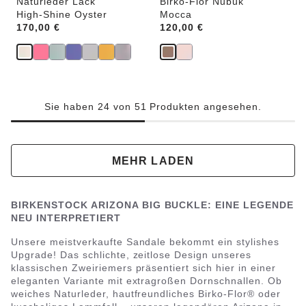
Naturleder Lack
Birko-Flor Nubuk
High-Shine Oyster
Mocca
Price:
170,00 €
Price:
120,00 €
Sie haben 24 von 51 Produkten angesehen.
MEHR LADEN
BIRKENSTOCK ARIZONA BIG BUCKLE: EINE LEGENDE
NEU INTERPRETIERT
Unsere meistverkaufte Sandale bekommt ein stylishes
Upgrade! Das schlichte, zeitlose Design unseres
klassischen Zweiriemers präsentiert sich hier in einer
eleganten Variante mit extragroßen Dornschnallen. Ob
weiches Naturleder, hautfreundliches Birko-Flor® oder