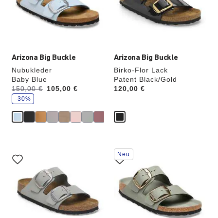
die
die
Produktbilder
Produktbilder
aktualisiert.
aktualisiert.
Arizona Big Buckle
Arizona Big Buckle
Nubukleder
Birko-Flor Lack
Baby Blue
Patent Black/Gold
S
Vorher:
150,00 €
Jetzt
105,00 €
Price:
120,00 €
p
a
-30%
r
e
Durch
Durch
Neu
Anklicken
Anklicken
der
der
Farben
Farben
werden
werden
die
die
Produktbilder
Produktbilder
aktualisiert.
aktualisiert.