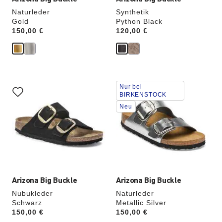
Naturleder
Synthetik
Gold
Python Black
Price:
150,00 €
Price:
120,00 €
Durch
Durch
Nur bei
Anklicken
Anklicken
BIRKENSTOCK
der
der
Neu
Farben
Farben
werden
werden
die
die
Produktbilder
Produktbilder
aktualisiert.
aktualisiert.
Arizona Big Buckle
Arizona Big Buckle
Nubukleder
Naturleder
Schwarz
Metallic Silver
Price:
150,00 €
Price:
150,00 €