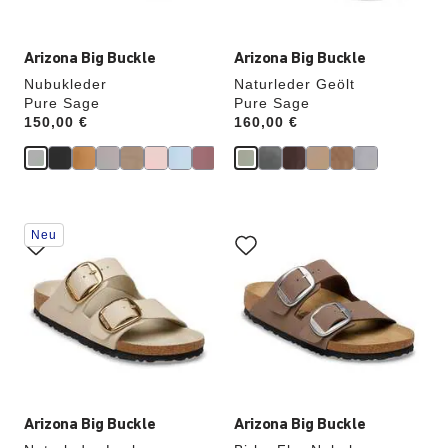
Arizona Big Buckle
Arizona Big Buckle
Nubukleder
Naturleder Geölt
Pure Sage
Pure Sage
Price:
150,00 €
Price:
160,00 €
Durch
Durch
Neu
Anklicken
Anklicken
der
der
Farben
Farben
werden
werden
die
die
Produktbilder
Produktbilder
aktualisiert.
aktualisiert.
Arizona Big Buckle
Arizona Big Buckle