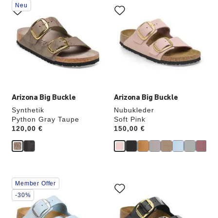
Neu
Anklicken
Anklicken
der
der
Farben
Farben
werden
werden
die
die
Produktbilder
Produktbilder
aktualisiert.
aktualisiert.
Arizona Big Buckle
Arizona Big Buckle
Synthetik
Nubukleder
Python Gray Taupe
Soft Pink
Price:
120,00 €
Price:
150,00 €
Durch
Durch
Member Offer
Anklicken
Anklicken
der
der
-30%
Farben
Farben
werden
werden