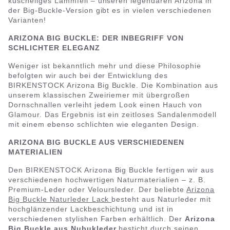
kuscheliges Lammfell – unseren legendären Arizona in
der Big-Buckle-Version gibt es in vielen verschiedenen
Varianten!
ARIZONA BIG BUCKLE: DER INBEGRIFF VON
SCHLICHTER ELEGANZ
Weniger ist bekanntlich mehr und diese Philosophie
befolgten wir auch bei der Entwicklung des
BIRKENSTOCK Arizona Big Buckle. Die Kombination aus
unserem klassischen Zweiriemer mit übergroßen
Dornschnallen verleiht jedem Look einen Hauch von
Glamour. Das Ergebnis ist ein zeitloses Sandalenmodell
mit einem ebenso schlichten wie eleganten Design.
ARIZONA BIG BUCKLE AUS VERSCHIEDENEN
MATERIALIEN
Den BIRKENSTOCK Arizona Big Buckle fertigen wir aus
verschiedenen hochwertigen Naturmaterialien – z. B.
Premium-Leder oder Veloursleder. Der beliebte
Arizona
Big Buckle Naturleder Lack
besteht aus Naturleder mit
hochglänzender Lackbeschichtung und ist in
verschiedenen stylishen Farben erhältlich. Der
Arizona
Big Buckle aus Nubukleder
besticht durch seinen