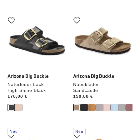
Durch
Durch
Anklicken
Anklicken
der
der
Farben
Farben
werden
werden
die
die
Produktbilder
Produktbilder
aktualisiert.
aktualisiert.
Arizona Big Buckle
Arizona Big Buckle
Naturleder Lack
Nubukleder
High Shine Black
Sandcastle
Price:
170,00 €
Price:
150,00 €
Durch
Durch
Neu
Neu
Anklicken
Anklicken
der
der