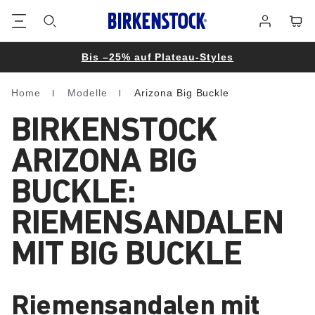
Footer
Waren
Anmelden
Bis –25% auf Plateau-Styles
Home
Modelle
Arizona Big Buckle
Homepage
BIRKENSTOCK
ARIZONA BIG
BUCKLE:
RIEMENSANDALEN
MIT BIG BUCKLE
Riemensandalen mit