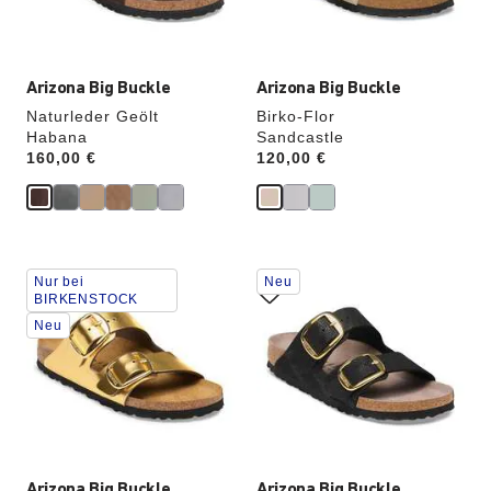
aktualisiert.
aktualisiert.
Arizona Big Buckle
Arizona Big Buckle
Naturleder Geölt
Birko-Flor
Habana
Sandcastle
Price:
160,00 €
Price:
120,00 €
Durch
Durch
Nur bei
Neu
Anklicken
Anklicken
BIRKENSTOCK
der
der
Neu
Farben
Farben
werden
werden
die
die
Produktbilder
Produktbilder
aktualisiert.
aktualisiert.
Arizona Big Buckle
Arizona Big Buckle