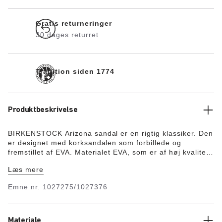
Gratis returneringer
30 dages returret
Tradition siden 1774
Produktbeskrivelse
BIRKENSTOCK Arizona sandal er en rigtig klassiker. Den
er designet med korksandalen som forbillede og
fremstillet af EVA. Materialet EVA, som er af høj kvalitet
og lugtneutralt, er testet for skadelige stoffer og
Læs mere
kombinerer mange positive egenskaber. Det er ultralet,
meget elastisk, vandtæt og hudvenligt – og giver den
Emne nr.
1027275/1027376
komfort, som du forventer af BIRKENSTOCK.
Materiale