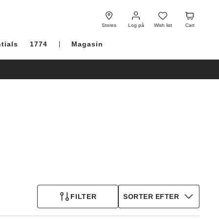
Log
Wish
Cart
på
list
Stores
Log på
Wish list
Cart
tials
1774
Magasin
FILTER
SORTER EFTER