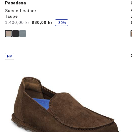
Pasadena
Suede Leather
Taupe
s
Før:
1.400,00 kr
nu
980,00 kr
-30%
p
a
r
Interaktion
Ny
med
prøvefarver
vil
v
opdatere
produktbilledet