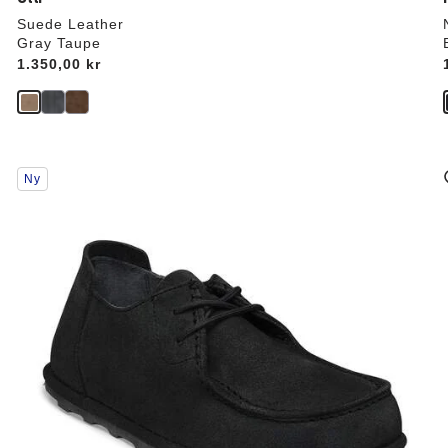
Suede Leather
Gray Taupe
Price:
1.350,00 kr
Interaktion
Ny
med
prøvefarver
vil
v
opdatere
produktbilledet