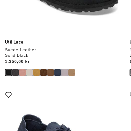
Utti Lace
Suede Leather
Solid Black
Price:
1.350,00 kr
Interaktion
med
prøvefarver
vil
v
opdatere
produktbilledet