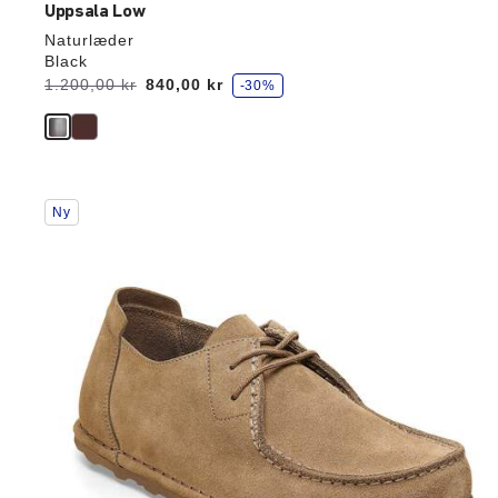
Uppsala Low
Naturlæder
Black
s
Før:
1.200,00 kr
nu
840,00 kr
-30%
p
a
r
Interaktion
Ny
med
prøvefarver
vil
opdatere
produktbilledet