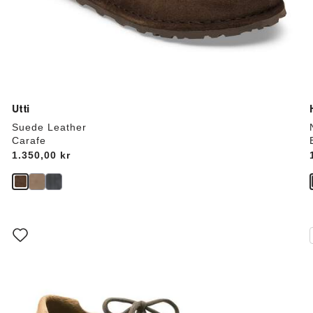
Utti
Suede Leather
Carafe
Price:
1.350,00 kr
Interaktion
med
prøvefarver
vil
v
opdatere
produktbilledet