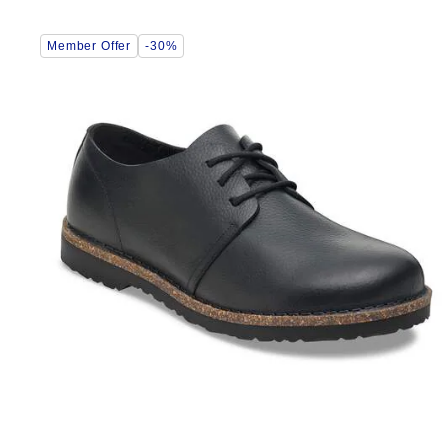
Interaktion
Member Offer
-30%
med
prøvefarver
vil
opdatere
produktbilledet