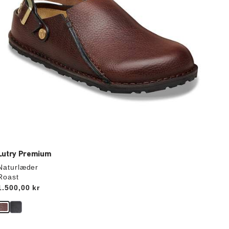
Lutry Premium
Naturlæder
Roast
Price:
1.500,00 kr