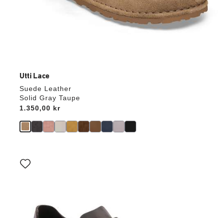
Utti Lace
Suede Leather
Solid Gray Taupe
Price:
1.350,00 kr
Interaktion
med
prøvefarver
vil
opdatere
produktbilledet