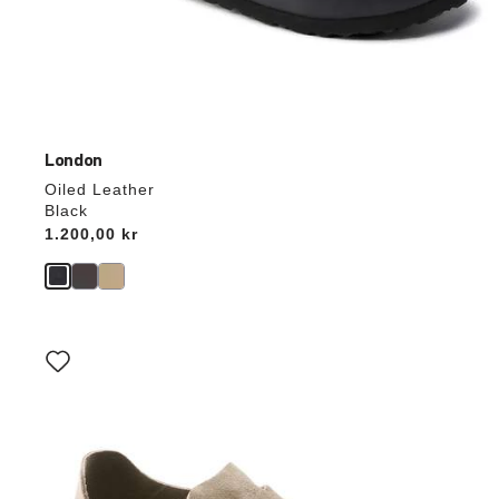
London
Oiled Leather
Black
Price:
1.200,00 kr
Interaktion
med
prøvefarver
vil
opdatere
produktbilledet