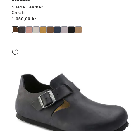
Suede Leather
Carafe
Price:
1.350,00 kr
Interaktion
med
prøvefarver
vil
opdatere
produktbilledet