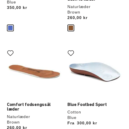
Blue
Naturlæder
Price:
350,00 kr
Brown
Price:
260,00 kr
Interaktion
Interaktion
med
med
prøvefarver
prøvefarver
vil
vil
opdatere
opdatere
produktbilledet
produktbilledet
Comfort fodsengssål
Blue Footbed Sport
læder
Cotton
Naturlæder
Blue
Brown
Fra
Price:
300,00 kr
Price:
260,00 kr