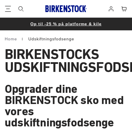
Footer
Cart
Log
på
Op til -25 % på platforme & kile
Home
Udskiftningsfodsenge
Homepage
BIRKENSTOCKS
UDSKIFTNINGSFODS
Opgrader dine
BIRKENSTOCK sko med
vores
udskiftningsfodsenge