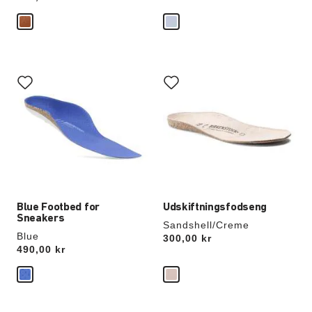
Interaktion
Interaktion
med
med
prøvefarver
prøvefarver
vil
vil
opdatere
opdatere
produktbilledet
produktbilledet
Blue Footbed for
Udskiftningsfodseng
Sneakers
Sandshell/Creme
Blue
Price:
300,00 kr
Price:
490,00 kr