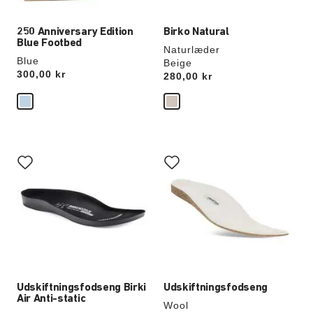
250 Anniversary Edition
Birko Natural
Blue Footbed
Naturlæder
Blue
Beige
Price:
300,00 kr
Price:
280,00 kr
Interaktion
Interaktion
med
med
prøvefarver
prøvefarver
vil
vil
opdatere
opdatere
produktbilledet
produktbilledet
Udskiftningsfodseng Birki
Udskiftningsfodseng
Air Anti-static
Wool