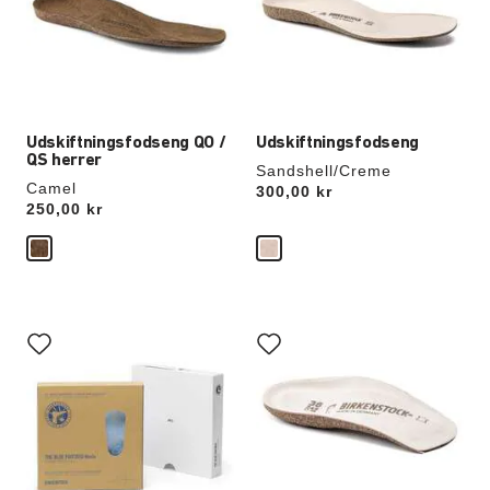
opdatere
opdatere
produktbilledet
produktbilledet
Udskiftningsfodseng QO /
Udskiftningsfodseng
QS herrer
Sandshell/Creme
Camel
Price:
300,00 kr
Price:
250,00 kr
Interaktion
Interaktion
med
med
prøvefarver
prøvefarver
vil
vil
opdatere
opdatere
produktbilledet
produktbilledet