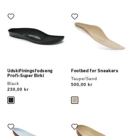
Interaktion
Interaktion
med
med
prøvefarver
prøvefarver
vil
vil
opdatere
opdatere
produktbilledet
produktbilledet
Udskiftningsfodseng
Footbed for Sneakers
Profi-Super Birki
Taupe/Sand
Black
Price:
500,00 kr
Price:
230,00 kr
Interaktion
Interaktion
med
med
prøvefarver
prøvefarver