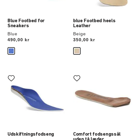
Blue Footbed for
blue Footbed heels
Sneakers
Leather
Blue
Beige
Price:
490,00 kr
Price:
350,00 kr
Interaktion
Interaktion
med
med
prøvefarver
prøvefarver
vil
vil
opdatere
opdatere
produktbilledet
produktbilledet
Udskiftningsfodseng
Comfort fodsengssål
uden tå læder