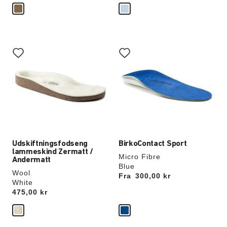
Interaktion
Interaktion
med
med
prøvefarver
prøvefarver
vil
vil
opdatere
opdatere
produktbilledet
produktbilledet
Udskiftningsfodseng
BirkoContact Sport
lammeskind Zermatt /
Micro Fibre
Andermatt
Blue
Wool
Fra
Price:
300,00 kr
White
Price:
475,00 kr