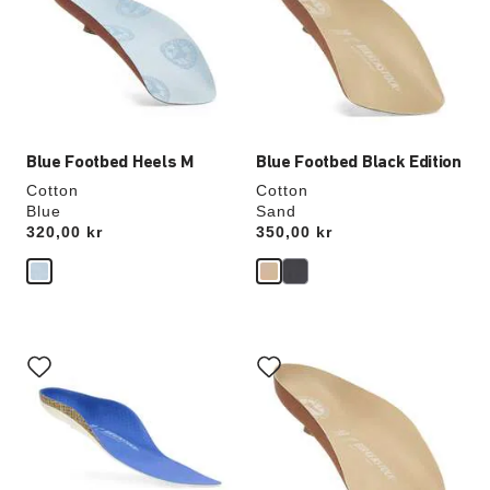
vil
vil
opdatere
opdatere
produktbilledet
produktbilledet
Blue Footbed Heels M
Blue Footbed Black Edition
Cotton
Cotton
Blue
Sand
Price:
320,00 kr
Price:
350,00 kr
Interaktion
Interaktion
med
med
prøvefarver
prøvefarver
vil
vil
opdatere
opdatere
produktbilledet
produktbilledet