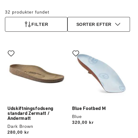
32 produkter fundet
FILTER
SORTER EFTER
Interaktion
Interaktion
med
med
prøvefarver
prøvefarver
vil
vil
opdatere
opdatere
produktbilledet
produktbilledet
Udskiftningsfodseng
Blue Footbed M
standard Zermatt /
Blue
Andermatt
Price:
320,00 kr
Dark Brown
Price:
280,00 kr