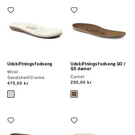
Interaktion
Interaktion
med
med
prøvefarver
prøvefarver
vil
vil
opdatere
opdatere
produktbilledet
produktbilledet
Udskiftningsfodseng
Udskiftningsfodseng QO /
QS damer
Wool
Camel
Sandshell/Creme
Price:
250,00 kr
Price:
475,00 kr
Interaktion
Interaktion
med
med
prøvefarver
prøvefarver
vil
vil