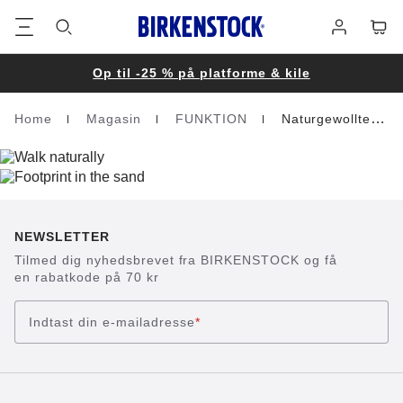
Footer
Cart
Log
på
Op til -25 % på platforme & kile
Home
Magasin
FUNKTION
Naturgewolltes Gehen
Homepage
NEWSLETTER
Tilmed dig nyhedsbrevet fra BIRKENSTOCK og få
en rabatkode på 70 kr
Indtast din e-mailadresse
*