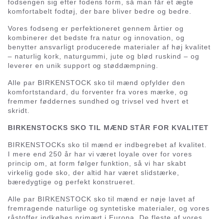
fodsengen sig efter fodens form, så man får et ægte
komfortabelt fodtøj, der bare bliver bedre og bedre.
Vores fodseng er perfektioneret gennem årtier og
kombinerer det bedste fra natur og innovation, og
benytter ansvarligt producerede materialer af høj kvalitet
– naturlig kork, naturgummi, jute og blød ruskind – og
leverer en unik support og støddæmpning.
Alle par BIRKENSTOCK sko til mænd opfylder den
komfortstandard, du forventer fra vores mærke, og
fremmer føddernes sundhed og trivsel ved hvert et
skridt.
BIRKENSTOCKS SKO TIL MÆND STÅR FOR KVALITET
BIRKENSTOCKs sko til mænd er indbegrebet af kvalitet.
I mere end 250 år har vi været loyale over for vores
princip om, at form følger funktion, så vi har skabt
virkelig gode sko, der altid har været slidstærke,
bæredygtige og perfekt konstrueret.
Alle par BIRKENSTOCK sko til mænd er nøje lavet af
fremragende naturlige og syntetiske materialer, og vores
råstoffer indkøbes primært i Europa. De fleste af vores