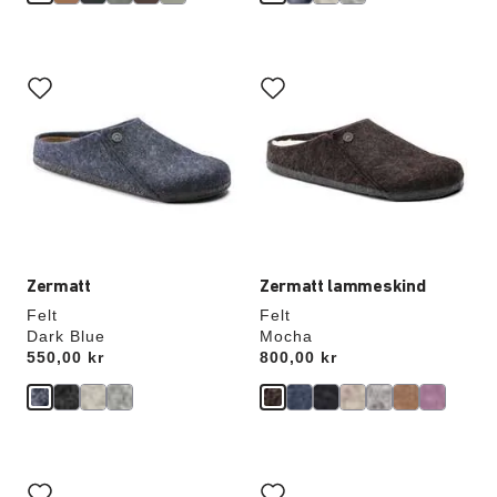
Interaktion
Interaktion
med
med
prøvefarver
prøvefarver
vil
vil
opdatere
opdatere
produktbilledet
produktbilledet
Zermatt
Zermatt lammeskind
Felt
Felt
Dark Blue
Mocha
Price:
550,00 kr
Price:
800,00 kr
Interaktion
Interaktion
med
med