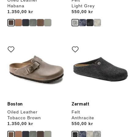
Oiled Leather
Felt
Habana
Light Grey
Price:
1.350,00 kr
Price:
550,00 kr
Interaktion
Interaktion
med
med
prøvefarver
prøvefarver
vil
vil
opdatere
opdatere
produktbilledet
produktbilledet
Boston
Zermatt
Oiled Leather
Felt
Tobacco Brown
Anthracite
Price:
1.350,00 kr
Price:
550,00 kr