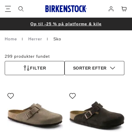
Footer
Cart
Log
på
Op til -25 % på platforme & kile
Home
Herrer
Sko
Homepage
299 produkter fundet
FILTER
SORTER EFTER
Interaktion
Interaktion
med
med
prøvefarver
prøvefarver
vil
vil
opdatere
opdatere
produktbilledet
produktbilledet