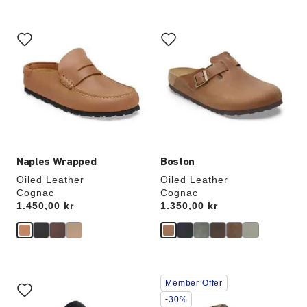
Interaktion
Interaktion
med
med
prøvefarver
prøvefarver
vil
vil
opdatere
opdatere
produktbilledet
produktbilledet
Naples Wrapped
Boston
Oiled Leather
Oiled Leather
Cognac
Cognac
Price:
1.450,00 kr
Price:
1.350,00 kr
Interaktion
Interaktion
Member Offer
med
med
prøvefarver
prøvefarver
-30%