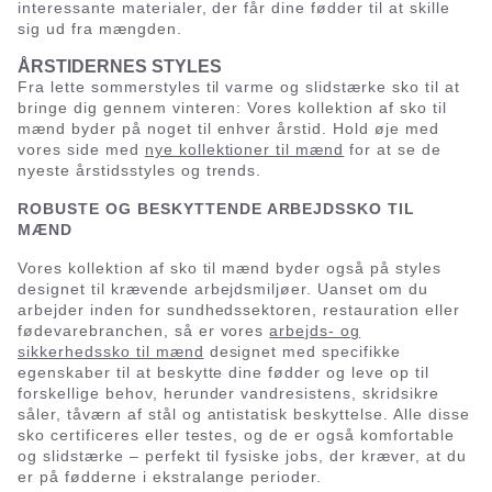
interessante materialer, der får dine fødder til at skille
sig ud fra mængden.
ÅRSTIDERNES STYLES
Fra lette sommerstyles til varme og slidstærke sko til at
bringe dig gennem vinteren: Vores kollektion af sko til
mænd byder på noget til enhver årstid. Hold øje med
vores side med
nye kollektioner til mænd
for at se de
nyeste årstidsstyles og trends.
ROBUSTE OG BESKYTTENDE ARBEJDSSKO TIL
MÆND
Vores kollektion af sko til mænd byder også på styles
designet til krævende arbejdsmiljøer. Uanset om du
arbejder inden for sundhedssektoren, restauration eller
fødevarebranchen, så er vores
arbejds- og
sikkerhedssko til mænd
designet med specifikke
egenskaber til at beskytte dine fødder og leve op til
forskellige behov, herunder vandresistens, skridsikre
såler, tåværn af stål og antistatisk beskyttelse. Alle disse
sko certificeres eller testes, og de er også komfortable
og slidstærke – perfekt til fysiske jobs, der kræver, at du
er på fødderne i ekstralange perioder.