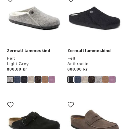
prøvefarver
prøvefarver
vil
vil
opdatere
opdatere
produktbilledet
produktbilledet
Zermatt lammeskind
Zermatt lammeskind
Felt
Felt
Light Grey
Anthracite
Price:
800,00 kr
Price:
800,00 kr
Interaktion
Interaktion
med
med
prøvefarver
prøvefarver
vil
vil
opdatere
opdatere
produktbilledet
produktbilledet