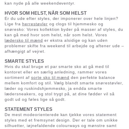
kan nyde på alle weekendeventyr.
HVOR SOM HELST, NÅR SOM HELST
Er du ude efter styles, der imponerer over hele linjen?
Lige fra
herrestøvler
og clogs til hjemmesko og
snøresko: Vores kollektion byder på masser af styles, du
kan gå med hvor som helst, når som helst. Vores
lædersko til mænd
er ekstra alsidige og kan uden
problemer skifte fra weekend til arbejde og aftener ude –
afhængigt af vejret.
SMARTE STYLES
Hvis du skal bruge et par smarte sko at gå med til
kontoret eller en særlig anledning, rammer vores
sortiment af
sorte sko til mænd
den perfekte balance
mellem komfort og stil. Vælg blandt smarte snørestøvler,
læder og ruskindshjemmesko, ja endda smarte
lædersneakers, og stol trygt på, at dine fødder vil så
godt ud og føles lige så godt.
STATEMENT STYLES
De mest modeorienterede kan tjekke vores statement
styles med et fremsynet design. Der er tale om unikke
silhuetter, iøjnefaldende colourways og mønstre samt