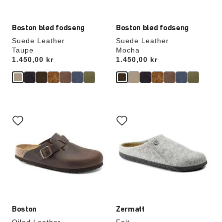
Boston blød fodseng
Boston blød fodseng
Suede Leather
Suede Leather
Taupe
Mocha
Price:
1.450,00 kr
Price:
1.450,00 kr
Interaktion
Interaktion
med
med
prøvefarver
prøvefarver
vil
vil
opdatere
opdatere
produktbilledet
produktbilledet
Boston
Zermatt