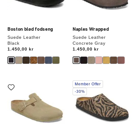
Boston blød fodseng
Naples Wrapped
Suede Leather
Suede Leather
Black
Concrete Gray
Price:
1.450,00 kr
Price:
1.450,00 kr
Interaktion
Interaktion
Member Offer
med
med
prøvefarver
prøvefarver
-30%
vil
vil
opdatere
opdatere
produktbilledet
produktbilledet