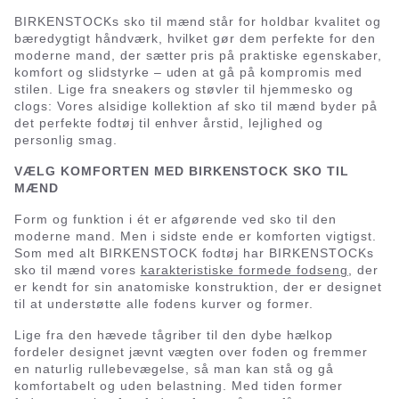
BIRKENSTOCKs sko til mænd står for holdbar kvalitet og
bæredygtigt håndværk, hvilket gør dem perfekte for den
moderne mand, der sætter pris på praktiske egenskaber,
komfort og slidstyrke – uden at gå på kompromis med
stilen. Lige fra sneakers og støvler til hjemmesko og
clogs: Vores alsidige kollektion af sko til mænd byder på
det perfekte fodtøj til enhver årstid, lejlighed og
personlig smag.
VÆLG KOMFORTEN MED BIRKENSTOCK SKO TIL
MÆND
Form og funktion i ét er afgørende ved sko til den
moderne mand. Men i sidste ende er komforten vigtigst.
Som med alt BIRKENSTOCK fodtøj har BIRKENSTOCKs
sko til mænd vores
karakteristiske formede fodseng
, der
er kendt for sin anatomiske konstruktion, der er designet
til at understøtte alle fodens kurver og former.
Lige fra den hævede tågriber til den dybe hælkop
fordeler designet jævnt vægten over foden og fremmer
en naturlig rullebevægelse, så man kan stå og gå
komfortabelt og uden belastning. Med tiden former