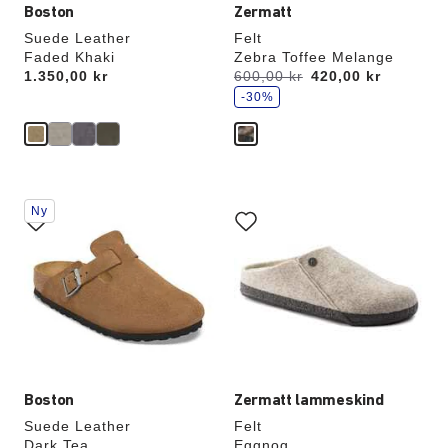
Boston
Zermatt
Suede Leather
Felt
Faded Khaki
Zebra Toffee Melange
s
Price:
1.350,00 kr
Før:
600,00 kr
nu
420,00 kr
p
a
-30%
r
Interaktion
Interaktion
Ny
med
med
prøvefarver
prøvefarver
vil
vil
opdatere
opdatere
produktbilledet
produktbilledet
Boston
Zermatt lammeskind
Suede Leather
Felt
Dark Tea
Eggnog