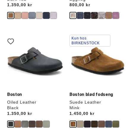
Price:
1.350,00 kr
Price:
800,00 kr
Interaktion
Interaktion
Kun hos
med
med
BIRKENSTOCK
prøvefarver
prøvefarver
vil
vil
opdatere
opdatere
produktbilledet
produktbilledet
Boston
Boston blød fodseng
Oiled Leather
Suede Leather
Black
Mink
Price:
1.350,00 kr
Price:
1.450,00 kr