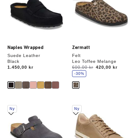
vil
vil
opdatere
opdatere
produktbilledet
produktbilledet
Naples Wrapped
Zermatt
Suede Leather
Felt
Black
Leo Toffee Melange
s
Price:
1.450,00 kr
Før:
600,00 kr
nu
420,00 kr
p
a
-30%
r
Interaktion
Interaktion
Ny
Ny
med
med
prøvefarver
prøvefarver
vil
vil
opdatere
opdatere
produktbilledet
produktbilledet