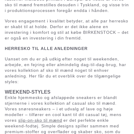
sko til mænd fremstilles desuden i Tyskland, og visse trin
i produktionsprocessen foregår endda i hånden.
Vores engagement i kvalitet betyder, at alle par herresko
er skabt til at holde. Derfor er det ikke alene en
investering i komfort og stil at købe BIRKENSTOCK – det
er også en investering i din fremtid.
HERRESKO TIL ALLE ANLEDNINGER
Uanset om du er på udkig efter noget til weekenden,
arbejde, en fejring eller almindelig dag-til-dag-brug, har
vores kollektion af sko til mænd noget til enhver
anledning. Her får du et overblik over de tilgængelige
styles:
WEEKEND-STYLES
Enkle hjemmesko og afslappede sneakers er blandt
stjernerne i vores kollektion af casual sko til mænd.
Vores snøresneakers – i et udvalg af lave og høje
modeller – tilfører en cool kant til dit casual tøj, mens
vores
slip-on-sko til mænd
er det perfekte enkle
weekend-fodtøj. Simple designs spiller sammen med
premium-stoffer og overflader og skaber sko, som du