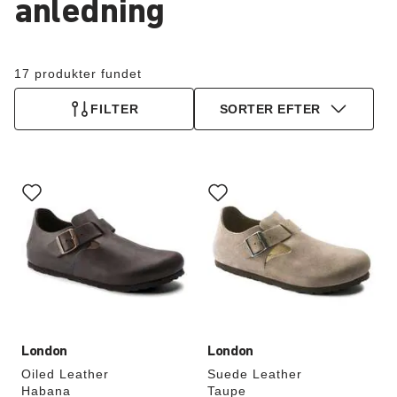
anledning
17 produkter fundet
FILTER
SORTER EFTER
Interaktion
Interaktion
med
med
prøvefarver
prøvefarver
vil
vil
opdatere
opdatere
produktbilledet
produktbilledet
London
London
Oiled Leather
Suede Leather
Habana
Taupe