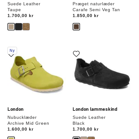
Suede Leather
Præget naturlæder
Taupe
Carafe Semi Veg Tan
Price:
1.700,00 kr
Price:
1.850,00 kr
Interaktion
Interaktion
Ny
med
med
prøvefarver
prøvefarver
vil
vil
opdatere
opdatere
produktbilledet
produktbilledet
London
London lammeskind
Nubucklæder
Suede Leather
Archive Mid Green
Black
Price:
1.600,00 kr
Price:
1.700,00 kr