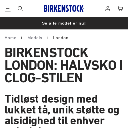
Footer
Cart
Log
på
Se alle modeller nu!
Home
Models
London
Homepage
BIRKENSTOCK
LONDON: HALVSKO I
CLOG-STILEN
Tidløst design med
lukket tå, unik støtte og
alsidighed til enhver