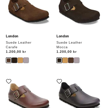
vil
vil
opdatere
opdatere
produktbilledet
produktbilledet
London
London
Suede Leather
Suede Leather
Carafe
Mocca
Price:
1.200,00 kr
Price:
1.200,00 kr
Interaktion
Interaktion
med
med
prøvefarver
prøvefarver
vil
vil
opdatere
opdatere
produktbilledet
produktbilledet