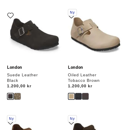
Interaktion
Interaktion
Ny
med
med
prøvefarver
prøvefarver
vil
vil
opdatere
opdatere
produktbilledet
produktbilledet
London
London
Suede Leather
Oiled Leather
Black
Tobacco Brown
Price:
1.200,00 kr
Price:
1.200,00 kr
Interaktion
Interaktion
Ny
Ny
med
med
prøvefarver
prøvefarver