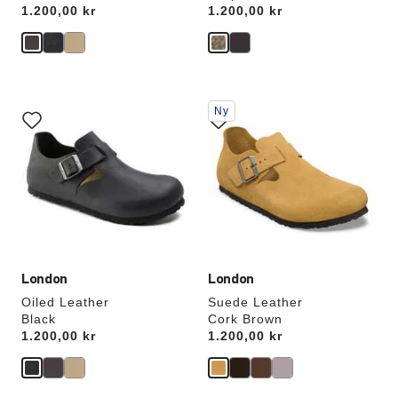
Price:
1.200,00 kr
Price:
1.200,00 kr
Interaktion
Interaktion
Ny
med
med
prøvefarver
prøvefarver
vil
vil
opdatere
opdatere
produktbilledet
produktbilledet
London
London
Oiled Leather
Suede Leather
Black
Cork Brown
Price:
1.200,00 kr
Price:
1.200,00 kr