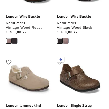
London Wire Buckle
London Wire Buckle
Naturlæder
Naturlæder
Vintage Wood Roast
Vintage Wood Black
Price:
1.700,00 kr
Price:
1.700,00 kr
Interaktion
Interaktion
Ny
med
med
prøvefarver
prøvefarver
vil
vil
opdatere
opdatere
produktbilledet
produktbilledet
London lammeskind
London Single Strap