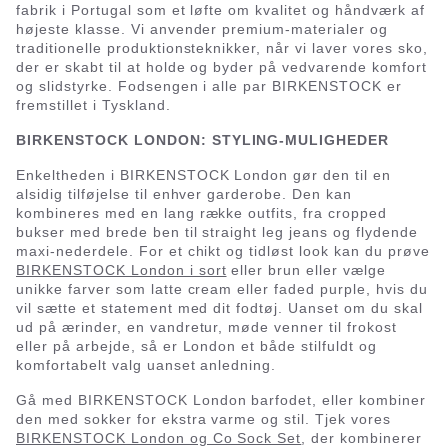
fabrik i Portugal som et løfte om kvalitet og håndværk af
højeste klasse. Vi anvender premium-materialer og
traditionelle produktionsteknikker, når vi laver vores sko,
der er skabt til at holde og byder på vedvarende komfort
og slidstyrke. Fodsengen i alle par BIRKENSTOCK er
fremstillet i Tyskland.
BIRKENSTOCK LONDON: STYLING-MULIGHEDER
Enkeltheden i BIRKENSTOCK London gør den til en
alsidig tilføjelse til enhver garderobe. Den kan
kombineres med en lang række outfits, fra cropped
bukser med brede ben til straight leg jeans og flydende
maxi-nederdele. For et chikt og tidløst look kan du prøve
BIRKENSTOCK London i sort
eller brun eller vælge
unikke farver som latte cream eller faded purple, hvis du
vil sætte et statement med dit fodtøj. Uanset om du skal
ud på ærinder, en vandretur, møde venner til frokost
eller på arbejde, så er London et både stilfuldt og
komfortabelt valg uanset anledning.
Gå med BIRKENSTOCK London barfodet, eller kombiner
den med sokker for ekstra varme og stil. Tjek vores
BIRKENSTOCK London og Co Sock Set
, der kombinerer