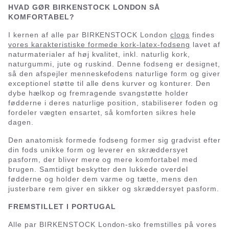
HVAD GØR BIRKENSTOCK LONDON SÅ
KOMFORTABEL?
I kernen af alle par BIRKENSTOCK London
clogs
findes
vores karakteristiske formede kork-latex-fodseng
lavet af
naturmaterialer af høj kvalitet, inkl. naturlig kork,
naturgummi, jute og ruskind. Denne fodseng er designet,
så den afspejler menneskefodens naturlige form og giver
exceptionel støtte til alle dens kurver og konturer. Den
dybe hælkop og fremragende svangstøtte holder
fødderne i deres naturlige position, stabiliserer foden og
fordeler vægten ensartet, så komforten sikres hele
dagen.
Den anatomisk formede fodseng former sig gradvist efter
din fods unikke form og leverer en skræddersyet
pasform, der bliver mere og mere komfortabel med
brugen. Samtidigt beskytter den lukkede overdel
fødderne og holder dem varme og tætte, mens den
justerbare rem giver en sikker og skræddersyet pasform.
FREMSTILLET I PORTUGAL
Alle par BIRKENSTOCK London-sko fremstilles på vores