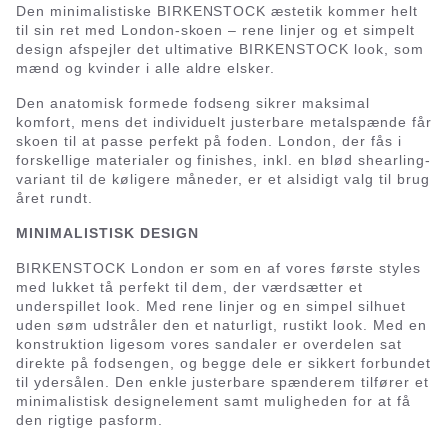
Den minimalistiske BIRKENSTOCK æstetik kommer helt
til sin ret med London-skoen – rene linjer og et simpelt
design afspejler det ultimative BIRKENSTOCK look, som
mænd og kvinder i alle aldre elsker.
Den anatomisk formede fodseng sikrer maksimal
komfort, mens det individuelt justerbare metalspænde får
skoen til at passe perfekt på foden. London, der fås i
forskellige materialer og finishes, inkl. en blød shearling-
variant til de køligere måneder, er et alsidigt valg til brug
året rundt.
MINIMALISTISK DESIGN
BIRKENSTOCK London er som en af vores første styles
med lukket tå perfekt til dem, der værdsætter et
underspillet look. Med rene linjer og en simpel silhuet
uden søm udstråler den et naturligt, rustikt look. Med en
konstruktion ligesom vores sandaler er overdelen sat
direkte på fodsengen, og begge dele er sikkert forbundet
til ydersålen. Den enkle justerbare spænderem tilfører et
minimalistisk designelement samt muligheden for at få
den rigtige pasform.