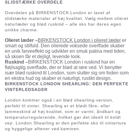
SLIDSTÆRKE OVERDELE
Overdelen på BIRKENSTOCK London er lavet af
slidstærke materialer af høj kvalitet. Vælg mellem olieret
naturlæder og blød ruskind – alle sko har deres egen
unikke charme.
Olieret læder –
BIRKENSTOCK London i olieret læder
er
smart og stilfuld. Den olierede voksede overflade skaber
en unik farveeffekt og udvikler en smuk patina med tiden,
så skoen får et dejligt, levende look.
Ruskind –
BIRKENSTOCK London i ruskind har en
fløjlsagtig overflade, der er blød at røre ved. Vi benytter
især blød ruskind til London, som slutter sig om foden som
en ekstra hud og skaber et naturligt, rustikt design.
BIRKENSTOCK LONDON SHEARLING: DEN PERFEKTE
VINTERLEDSAGER
London kommer også i en blød shearling-version,
perfekt til vinter. Shearling er et blødt fåre- eller
lammeskind af høj kvalitet, som er varmt, åndbart og
temperaturregulerende, hvilket gør det ideelt til koldt
vejr. London Shearling er den perfekte sko til vinterture
og hyggelige aftener ved kaminen.