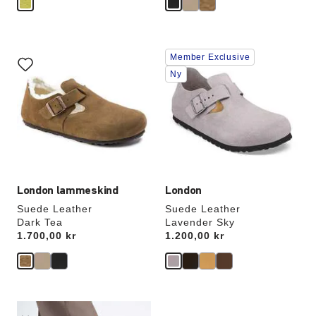
Interaktion
Interaktion
Member Exclusive
med
med
prøvefarver
prøvefarver
Ny
vil
vil
opdatere
opdatere
produktbilledet
produktbilledet
London lammeskind
London
Suede Leather
Suede Leather
Dark Tea
Lavender Sky
Price:
1.700,00 kr
Price:
1.200,00 kr