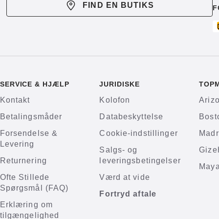
FIND EN BUTIKS
F
SERVICE & HJÆLP
JURIDISKE
TOP
Kontakt
Kolofon
Ariz
Betalingsmåder
Databeskyttelse
Bost
Forsendelse &
Cookie-indstillinger
Madr
Levering
Salgs- og
Gize
Returnering
leveringsbetingelser
Maya
Ofte Stillede
Værd at vide
Spørgsmål (FAQ)
Fortryd aftale
Erklæring om
tilgængelighed