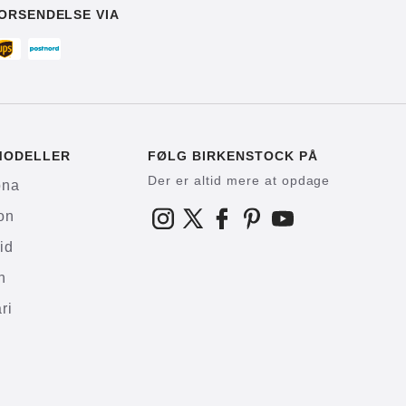
ORSENDELSE VIA
MODELLER
FØLG BIRKENSTOCK PÅ
Der er altid mere at opdage
ona
on
id
h
ri