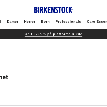
d
Damer
Herrer
Børn
Professionals
Care Essen
Op til -25 % på platforme & kile
met