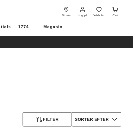
Log
Wish
Cart
på
list
Stores
Log på
Wish list
Cart
tials
1774
Magasin
FILTER
SORTER EFTER