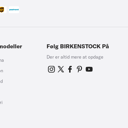
modeller
Følg BIRKENSTOCK På
Der er altid mere at opdage
na
on
id
h
ri