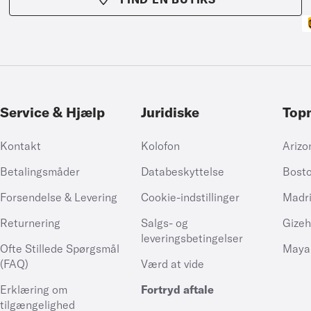
Service & Hjælp
Juridiske
Top
Kontakt
Kolofon
Arizo
Betalingsmåder
Databeskyttelse
Bost
Forsendelse & Levering
Cookie-indstillinger
Madr
Returnering
Salgs- og
Gize
leveringsbetingelser
Ofte Stillede Spørgsmål
Maya
(FAQ)
Værd at vide
Erklæring om
Fortryd aftale
tilgængelighed