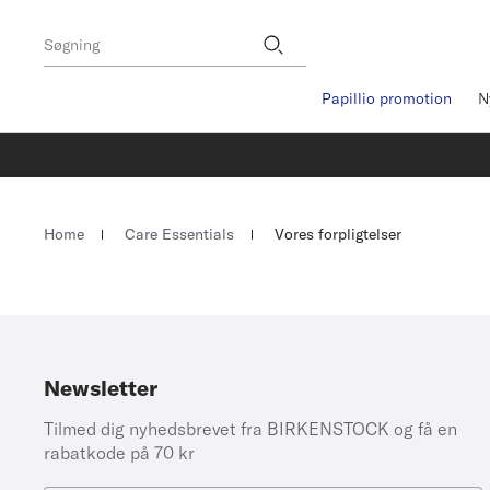
Footer
Stores
Søgning
Papillio promotion
N
Homepage
Home
Care Essentials
Vores forpligtelser
Newsletter
Tilmed dig nyhedsbrevet fra BIRKENSTOCK og få en
rabatkode på 70 kr