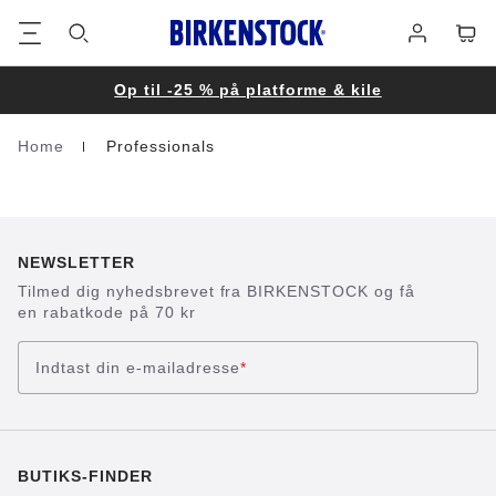
Footer
Cart
Log
på
Op til -25 % på platforme & kile
Home
Professionals
Homepage
NEWSLETTER
Tilmed dig nyhedsbrevet fra BIRKENSTOCK og få
en rabatkode på 70 kr
Indtast din e-mailadresse
*
BUTIKS-FINDER