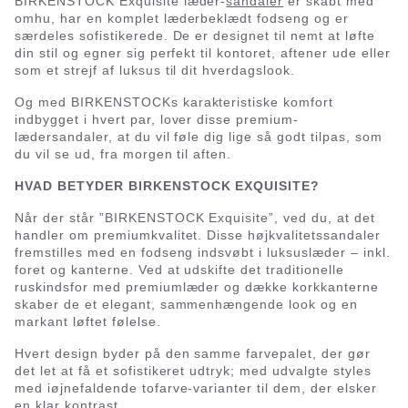
BIRKENSTOCK Exquisite læder-
sandaler
er skabt med
omhu, har en komplet læderbeklædt fodseng og er
særdeles sofistikerede. De er designet til nemt at løfte
din stil og egner sig perfekt til kontoret, aftener ude eller
som et strejf af luksus til dit hverdagslook.
Og med BIRKENSTOCKs karakteristiske komfort
indbygget i hvert par, lover disse premium-
lædersandaler, at du vil føle dig lige så godt tilpas, som
du vil se ud, fra morgen til aften.
HVAD BETYDER BIRKENSTOCK EXQUISITE?
Når der står ”BIRKENSTOCK Exquisite”, ved du, at det
handler om premiumkvalitet. Disse højkvalitetssandaler
fremstilles med en fodseng indsvøbt i luksuslæder – inkl.
foret og kanterne. Ved at udskifte det traditionelle
ruskindsfor med premiumlæder og dække korkkanterne
skaber de et elegant, sammenhængende look og en
markant løftet følelse.
Hvert design byder på den samme farvepalet, der gør
det let at få et sofistikeret udtryk; med udvalgte styles
med iøjnefaldende tofarve-varianter til dem, der elsker
en klar kontrast.