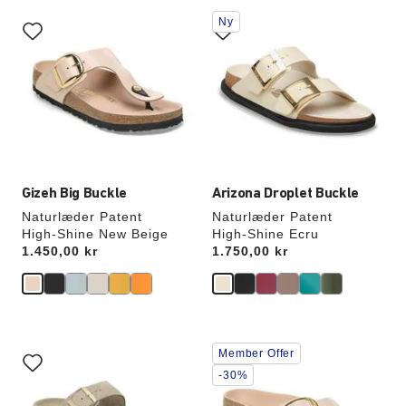
Interaktion
Interaktion
Ny
med
med
prøvefarver
prøvefarver
vil
vil
opdatere
opdatere
produktbilledet
produktbilledet
Gizeh Big Buckle
Arizona Droplet Buckle
Naturlæder Patent
Naturlæder Patent
High-Shine New Beige
High-Shine Ecru
Price:
1.450,00 kr
Price:
1.750,00 kr
Interaktion
Interaktion
Member Offer
med
med
prøvefarver
prøvefarver
-30%
vil
vil