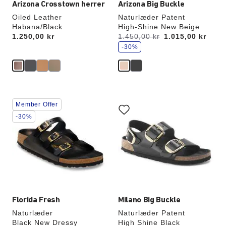
Arizona Crosstown herrer
Arizona Big Buckle
Oiled Leather
Naturlæder Patent
Habana/Black
High-Shine New Beige
s
Price:
1.250,00 kr
Før:
1.450,00 kr
nu
1.015,00 kr
p
a
-30%
r
Interaktion
Interaktion
Member Offer
med
med
prøvefarver
prøvefarver
-30%
vil
vil
opdatere
opdatere
produktbilledet
produktbilledet
Florida Fresh
Milano Big Buckle
Naturlæder
Naturlæder Patent
Black New Dressy
High Shine Black