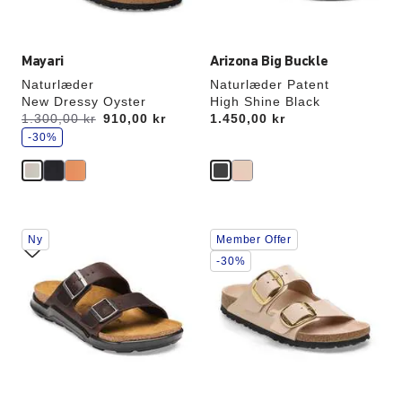
Mayari
Arizona Big Buckle
Naturlæder
Naturlæder Patent
New Dressy Oyster
High Shine Black
s
Før:
1.300,00 kr
nu
910,00 kr
Price:
1.450,00 kr
p
a
-30%
r
Interaktion
Interaktion
Ny
Member Offer
med
med
prøvefarver
prøvefarver
-30%
vil
vil
opdatere
opdatere
produktbilledet
produktbilledet