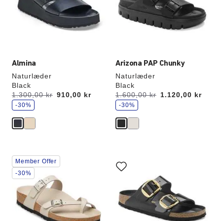
produktbilledet
produktbilledet
Almina
Arizona PAP Chunky
Naturlæder
Naturlæder
Black
Black
s
s
Før:
1.300,00 kr
nu
910,00 kr
Før:
1.600,00 kr
nu
1.120,00 kr
p
p
a
-30%
a
-30%
r
r
Interaktion
Interaktion
Member Offer
med
med
prøvefarver
prøvefarver
-30%
vil
vil
opdatere
opdatere
produktbilledet
produktbilledet