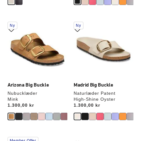
Interaktion
Interaktion
Ny
Ny
med
med
prøvefarver
prøvefarver
vil
vil
opdatere
opdatere
produktbilledet
produktbilledet
Arizona Big Buckle
Madrid Big Buckle
Nubucklæder
Naturlæder Patent
Mink
High-Shine Oyster
Price:
1.300,00 kr
Price:
1.300,00 kr
Interaktion
Interaktion
Member Offer