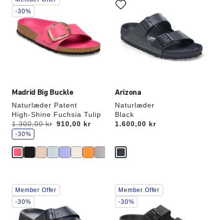
med
med
prøvefarver
prøvefarver
-30%
vil
vil
opdatere
opdatere
produktbilledet
produktbilledet
Madrid Big Buckle
Arizona
Naturlæder Patent
Naturlæder
High-Shine Fuchsia Tulip
Black
s
Før:
1.300,00 kr
nu
910,00 kr
Price:
1.600,00 kr
p
a
-30%
r
Interaktion
Interaktion
Member Offer
Member Offer
med
med
prøvefarver
prøvefarver
-30%
-30%
vil
vil
opdatere
opdatere