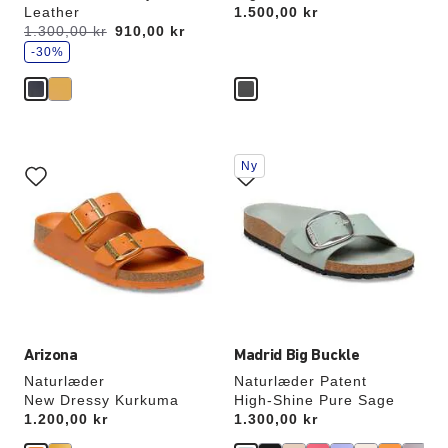
Leather
Price:
1.500,00 kr
s
Før:
1.300,00 kr
nu
910,00 kr
p
a
-30%
r
Interaktion
Interaktion
Ny
med
med
prøvefarver
prøvefarver
vil
vil
opdatere
opdatere
produktbilledet
produktbilledet
Arizona
Madrid Big Buckle
Naturlæder
Naturlæder Patent
New Dressy Kurkuma
High-Shine Pure Sage
Price:
1.200,00 kr
Price:
1.300,00 kr