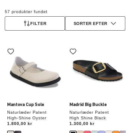
57 produkter fundet
FILTER
SORTER EFTER
Interaktion
Interaktion
med
med
prøvefarver
prøvefarver
vil
vil
opdatere
opdatere
produktbilledet
produktbilledet
Mantova Cup Sole
Madrid Big Buckle
Naturlæder Patent
Naturlæder Patent
High-Shine Oyster
High Shine Black
Price:
1.800,00 kr
Price:
1.300,00 kr