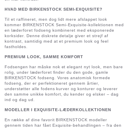
HVAD MED BIRKENSTOCK SEMI-EXQUISITE?
Til et raffineret, men dog lidt mere afslappet look
kommer BIRKENSTOCK Semi-Exquisite-kollektionen med
en læderforet fodseng kombineret med eksponerede
korksider. Denne diskrete detalje giver et strejf af
kontrast, samtidig med at et premium look og feel
fastholdes.
PREMIUM LOOK, SAMME KOMFORT
Fodsengen har måske nok et elegant nyt look, men bare
rolig, under læderforet finder du den gode, gamle
BIRKENSTOCK fodseng. Vores anatomisk formede
fodseng, der er perfektioneret gennem årtier,
understøtter alle fodens kurver og konturer og leverer
den samme unikke komfort, du kender og elsker – dag
ind og dag ud.
MODELLER I EXQUISITE-LÆDERKOLLEKTIONEN
En række af dine favorit BIRKENSTOCK modeller
gennem tiden har fået Exquisite-behandlingen – fra den