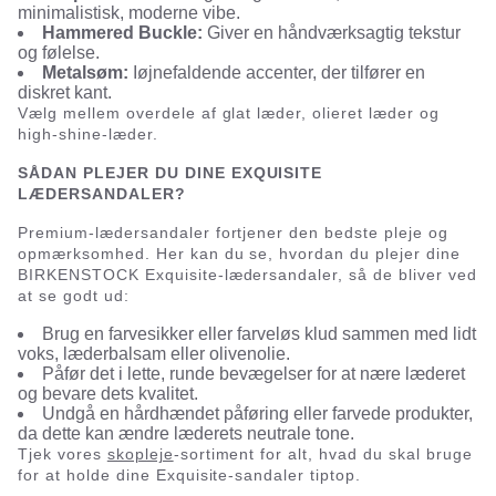
minimalistisk, moderne vibe.
Hammered Buckle:
Giver en håndværksagtig tekstur
og følelse.
Metalsøm:
Iøjnefaldende accenter, der tilfører en
diskret kant.
Vælg mellem overdele af glat læder, olieret læder og
high-shine-læder.
SÅDAN PLEJER DU DINE EXQUISITE
LÆDERSANDALER?
Premium-lædersandaler fortjener den bedste pleje og
opmærksomhed. Her kan du se, hvordan du plejer dine
BIRKENSTOCK Exquisite-lædersandaler, så de bliver ved
at se godt ud:
Brug en farvesikker eller farveløs klud sammen med lidt
voks, læderbalsam eller olivenolie.
Påfør det i lette, runde bevægelser for at nære læderet
og bevare dets kvalitet.
Undgå en hårdhændet påføring eller farvede produkter,
da dette kan ændre læderets neutrale tone.
Tjek vores
skopleje
-sortiment for alt, hvad du skal bruge
for at holde dine Exquisite-sandaler tiptop.