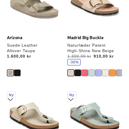
opdatere
opdatere
produktbilledet
produktbilledet
Arizona
Madrid Big Buckle
Suede Leather
Naturlæder Patent
Allover Taupe
High-Shine New Beige
s
Price:
1.600,00 kr
Før:
1.300,00 kr
nu
910,00 kr
p
a
-30%
r
Interaktion
Interaktion
Ny
Ny
med
med
prøvefarver
prøvefarver
vil
vil
opdatere
opdatere
produktbilledet
produktbilledet