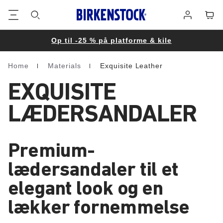
Footer
Cart
Log
på
Op til -25 % på platforme & kile
Home
Materials
Exquisite Leather
Homepage
EXQUISITE
LÆDERSANDALER
Premium-
lædersandaler til et
elegant look og en
lækker fornemmelse