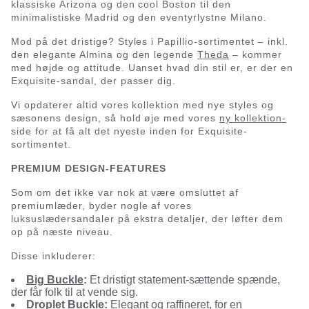
klassiske Arizona og den cool Boston til den
minimalistiske Madrid og den eventyrlystne Milano.
Mod på det dristige? Styles i Papillio-sortimentet – inkl.
den elegante Almina og den legende
Theda
– kommer
med højde og attitude. Uanset hvad din stil er, er der en
Exquisite-sandal, der passer dig.
Vi opdaterer altid vores kollektion med nye styles og
sæsonens design, så hold øje med vores
ny kollektion-
side for at få alt det nyeste inden for Exquisite-
sortimentet.
PREMIUM DESIGN-FEATURES
Som om det ikke var nok at være omsluttet af
premiumlæder, byder nogle af vores
luksuslædersandaler på ekstra detaljer, der løfter dem
op på næste niveau.
Disse inkluderer:
Big Buckle
:
Et dristigt statement-sættende spænde,
der får folk til at vende sig.
Droplet Buckle:
Elegant og raffineret, for en