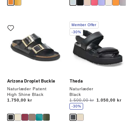
Interaktion
Interaktion
Member Offer
med
med
prøvefarver
prøvefarver
-30%
vil
vil
opdatere
opdatere
produktbilledet
produktbilledet
Arizona Droplet Buckle
Theda
Naturlæder Patent
Naturlæder
High Shine Black
Black
s
Price:
1.750,00 kr
Før:
1.500,00 kr
nu
1.050,00 kr
p
a
-30%
r