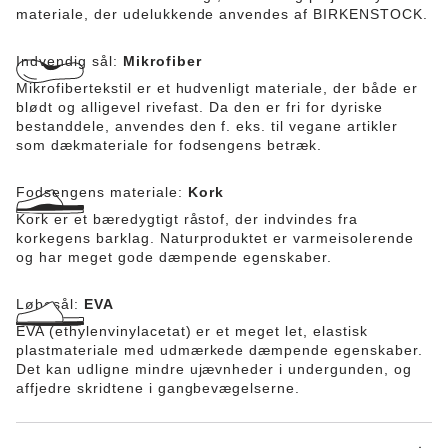
materiale, der udelukkende anvendes af BIRKENSTOCK.
Indvendig sål:
Mikrofiber
Mikrofibertekstil er et hudvenligt materiale, der både er
blødt og alligevel rivefast. Da den er fri for dyriske
bestanddele, anvendes den f. eks. til vegane artikler
som dækmateriale for fodsengens betræk.
Fodsengens materiale:
Kork
Kork er et bæredygtigt råstof, der indvindes fra
korkegens barklag. Naturproduktet er varmeisolerende
og har meget gode dæmpende egenskaber.
Løbesål:
EVA
EVA (ethylenvinylacetat) er et meget let, elastisk
plastmateriale med udmærkede dæmpende egenskaber.
Det kan udligne mindre ujævnheder i undergunden, og
affjedre skridtene i gangbevægelserne.