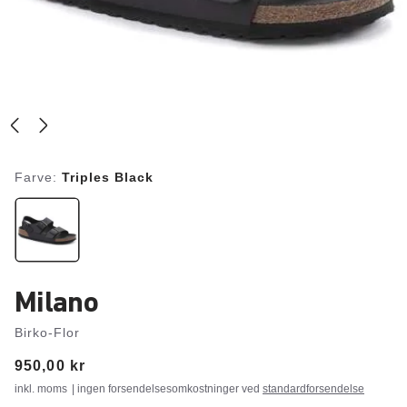
Farve:
Triples Black
Milano
Birko-Flor
Price:
950,00 kr
inkl. moms
| ingen forsendelsesomkostninger ved
standardforsendelse