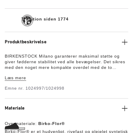
Tradition siden 1774
Produktbeskrivelse
BIRKENSTOCK Milano garanterer maksimal støtte og
giver fødderne stabilitet ved alle bevægelser. Det sikres
med den noget mere kompakte overdel med de to
remme samt den brede hælrem. De farvemæssigt
Læs mere
afstemte detaljer er prikken over i’et i skoens raffinerede
look. Overmaterialet består af det hudvenlige og robuste
Emne nr.
1024997/1024998
syntetiske materiale Birko-Flor®.
Materiale
Overmateriale:
Birko-Flor®
Birko-Flor® er et hudvenligt, rivefast og plejelet syntetisk