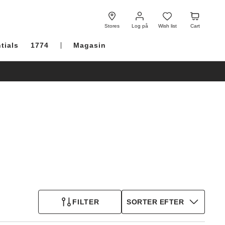
Log
Wish
Cart
på
list
Stores
Log på
Wish list
Cart
tials
1774
Magasin
FILTER
SORTER EFTER