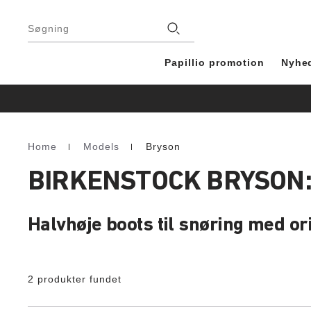
Footer
Stores
Søgning
Papillio promotion
Nyhe
Home
Models
Bryson
Homepage
BIRKENSTOCK BRYSON
Halvhøje boots til snøring med or
2 produkter fundet