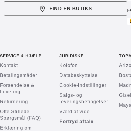
FIND EN BUTIKS
F
SERVICE & HJÆLP
JURIDISKE
TOP
Kontakt
Kolofon
Ariz
Betalingsmåder
Databeskyttelse
Bost
Forsendelse &
Cookie-indstillinger
Madr
Levering
Salgs- og
Gize
Returnering
leveringsbetingelser
Maya
Ofte Stillede
Værd at vide
Spørgsmål (FAQ)
Fortryd aftale
Erklæring om