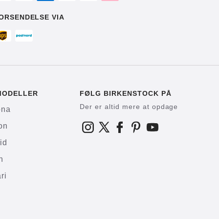
ORSENDELSE VIA
MODELLER
FØLG BIRKENSTOCK PÅ
Der er altid mere at opdage
ona
on
id
h
ri