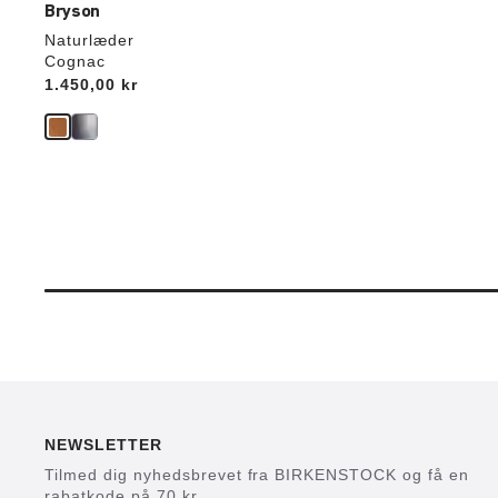
Bryson
Naturlæder
Cognac
Price:
1.450,00 kr
NEWSLETTER
Tilmed dig nyhedsbrevet fra BIRKENSTOCK og få en
rabatkode på 70 kr