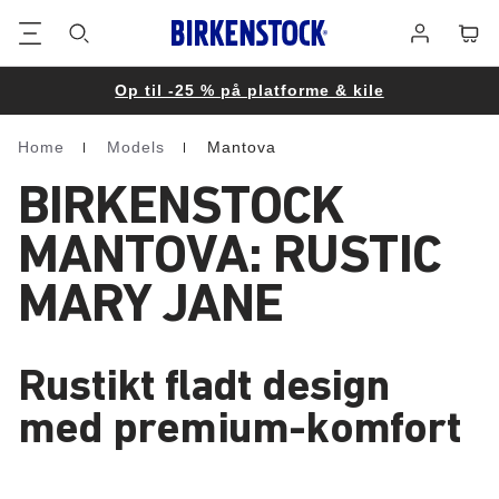
Footer
Cart
Log
på
Op til -25 % på platforme & kile
Home
Models
Mantova
Homepage
BIRKENSTOCK
MANTOVA: RUSTIC
MARY JANE
Rustikt fladt design
med premium-komfort