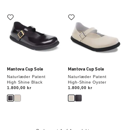
Interaktion
Interaktion
med
med
prøvefarver
prøvefarver
vil
vil
opdatere
opdatere
produktbilledet
produktbilledet
Mantova Cup Sole
Mantova Cup Sole
Naturlæder Patent
Naturlæder Patent
High Shine Black
High-Shine Oyster
Price:
1.800,00 kr
Price:
1.800,00 kr