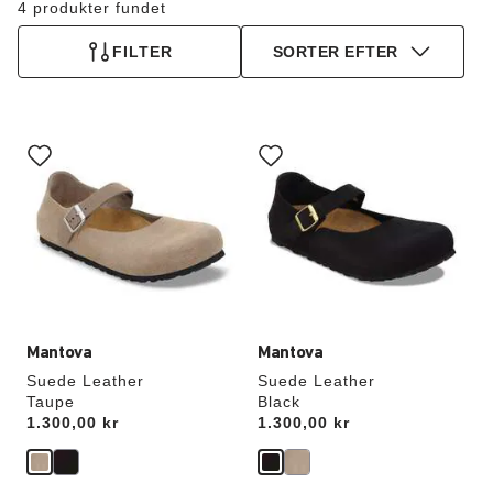
4 produkter fundet
FILTER
SORTER EFTER
Interaktion
Interaktion
med
med
prøvefarver
prøvefarver
vil
vil
opdatere
opdatere
produktbilledet
produktbilledet
Mantova
Mantova
Suede Leather
Suede Leather
Taupe
Black
Price:
1.300,00 kr
Price:
1.300,00 kr