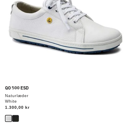
QO 500 ESD
Naturlæder
White
Price:
1.300,00 kr