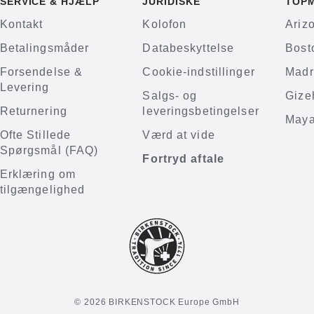
SERVICE & HJÆLP
JURIDISKE
TOP
Kontakt
Kolofon
Ariz
Betalingsmåder
Databeskyttelse
Bost
Forsendelse &
Cookie-indstillinger
Madr
Levering
Salgs- og
Gize
Returnering
leveringsbetingelser
Maya
Ofte Stillede
Værd at vide
Spørgsmål (FAQ)
Fortryd aftale
Erklæring om
tilgængelighed
© 2026 BIRKENSTOCK Europe GmbH