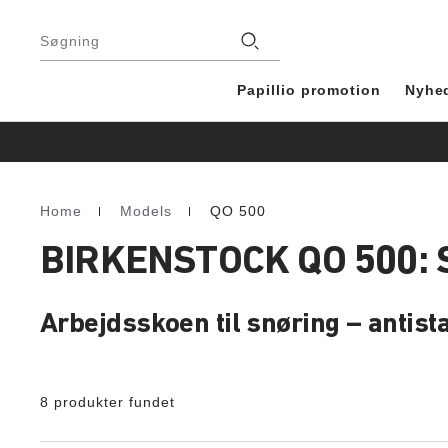
Footer
Stores
Søgning
Papillio promotion
Nyhe
Home
Models
QO 500
Homepage
BIRKENSTOCK QO 500:
Arbejdsskoen til snøring – anti
8 produkter fundet