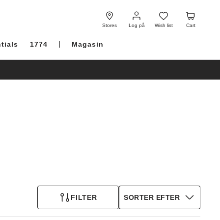
Log
Wish
Cart
på
list
Stores
Log på
Wish list
Cart
tials
1774
Magasin
FILTER
SORTER EFTER