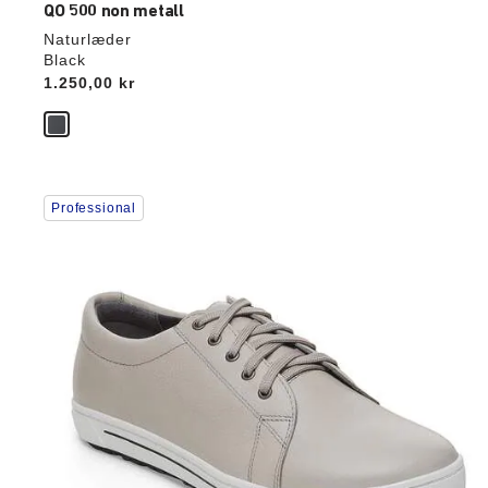
QO 500 non metall
Naturlæder
Black
Price:
1.250,00 kr
Interaktion
Professional
med
prøvefarver
vil
opdatere
produktbilledet