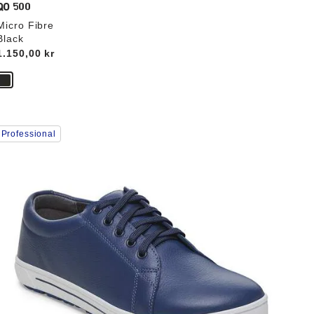
QO 500
Micro Fibre
Black
Price:
1.150,00 kr
Interaktion
Professional
med
prøvefarver
il
opdatere
produktbilledet