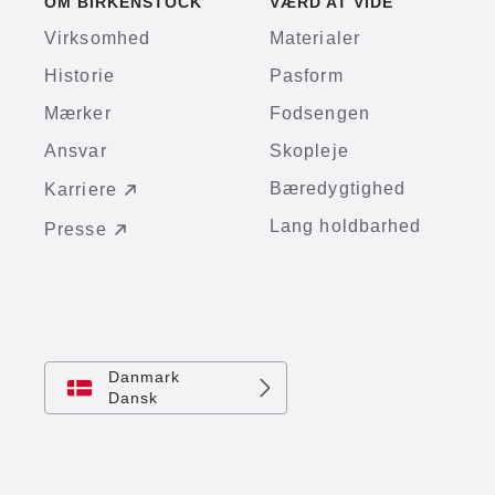
OM BIRKENSTOCK
VÆRD AT VIDE
Virksomhed
Materialer
Historie
Pasform
Mærker
Fodsengen
Ansvar
Skopleje
Bæredygtighed
Karriere
Lang holdbarhed
Presse
Danmark
Dansk