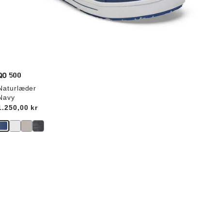
QO 500
Naturlæder
Navy
Price:
1.250,00 kr