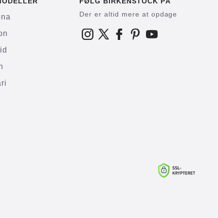
MODELLER
FØLG BIRKENSTOCK PÅ
Der er altid mere at opdage
ona
on
id
h
ri