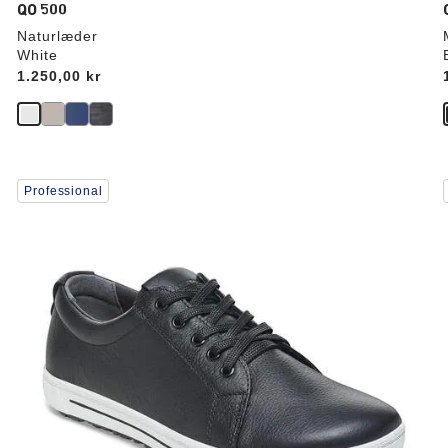
QO 500
Naturlæder
White
Price:
1.250,00 kr
Interaktion
Professional
med
prøvefarver
vil
v
opdatere
produktbilledet