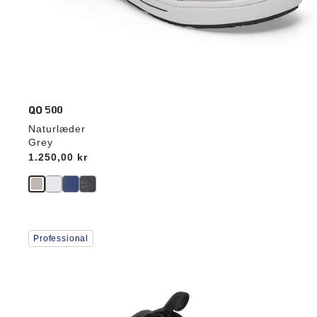
QO 500
Naturlæder
Grey
Price:
1.250,00 kr
Interaktion
Professional
med
prøvefarver
vil
opdatere
produktbilledet