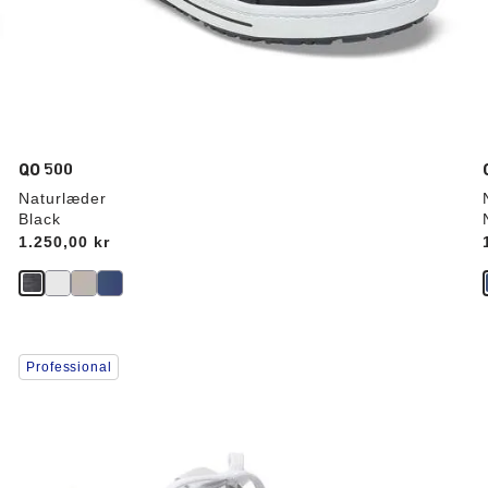
QO 500
Naturlæder
Black
Price:
1.250,00 kr
Interaktion
Professional
med
prøvefarver
vil
opdatere
produktbilledet