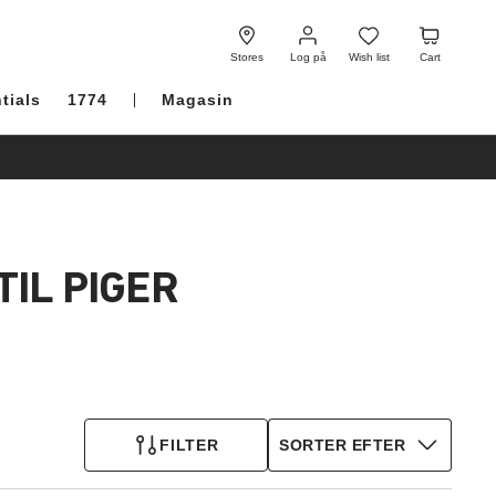
Log
Wish
Cart
på
list
Stores
Log på
Wish list
Cart
tials
1774
Magasin
IL PIGER
FILTER
SORTER EFTER