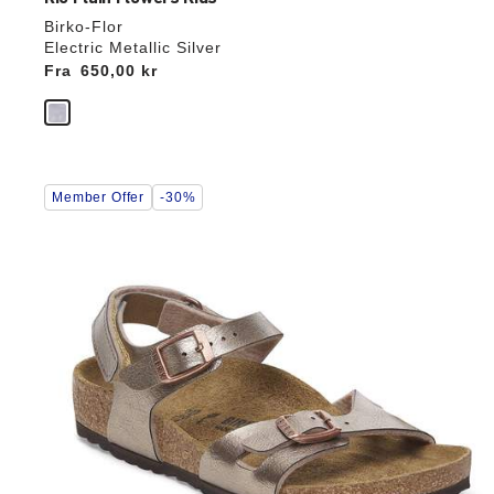
Birko-Flor
Electric Metallic Silver
Fra
Price:
650,00 kr
Interaktion
Member Offer
-30%
med
prøvefarver
vil
opdatere
produktbilledet