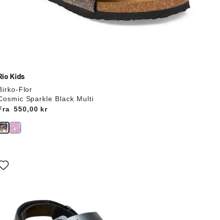
Rio Kids
Birko-Flor
Cosmic Sparkle Black Multi
Fra
Price:
550,00 kr
Interaktion
med
prøvefarver
il
opdatere
produktbilledet