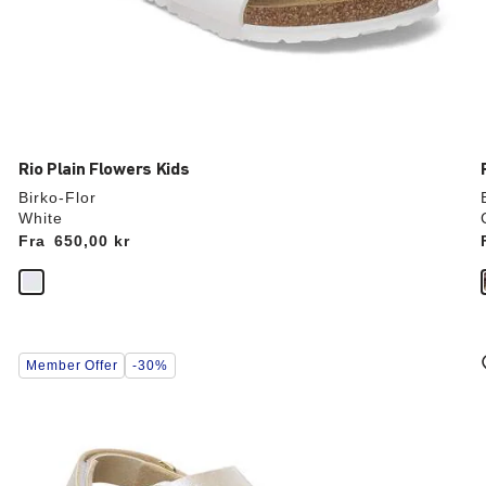
Rio Plain Flowers Kids
Birko-Flor
White
Fra
Price:
650,00 kr
Interaktion
Member Offer
-30%
med
prøvefarver
vil
v
opdatere
produktbilledet