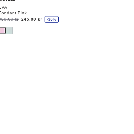
EVA
Fondant Pink
s
Før:
350,00 kr
nu
245,00 kr
-30%
p
a