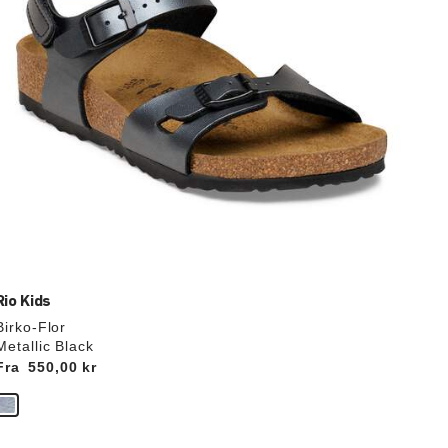
Rio Kids
Birko-Flor
Metallic Black
Fra
Price:
550,00 kr