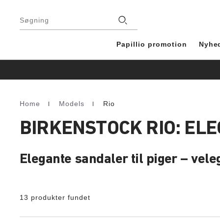
Footer
Stores
Søgning
Papillio promotion
Nyhe
Home
Models
Rio
Homepage
BIRKENSTOCK RIO: EL
Elegante sandaler til piger – veleg
13 produkter fundet