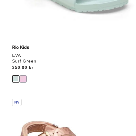
Rio Kids
EVA
Surf Green
Price:
350,00 kr
Interaktion
Ny
med
prøvefarver
vil
opdatere
produktbilledet