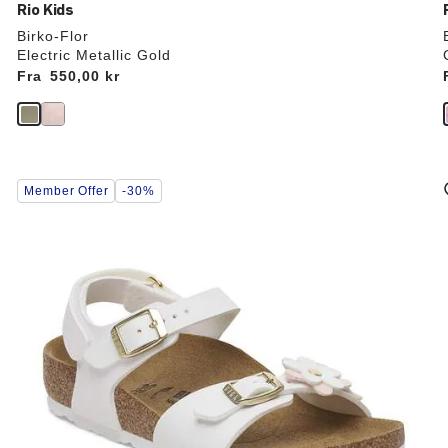
Rio Kids
Birko-Flor
Electric Metallic Gold
Fra
Price:
550,00 kr
Interaktion
Member Offer
-30%
med
prøvefarver
vil
v
opdatere
produktbilledet