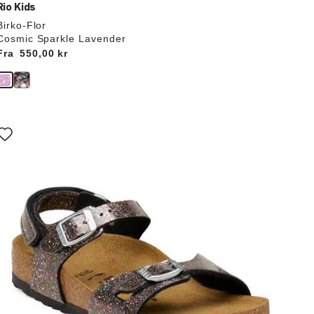
Rio Kids
Birko-Flor
Cosmic Sparkle Lavender
Fra
Price:
550,00 kr
Interaktion
med
prøvefarver
il
opdatere
produktbilledet