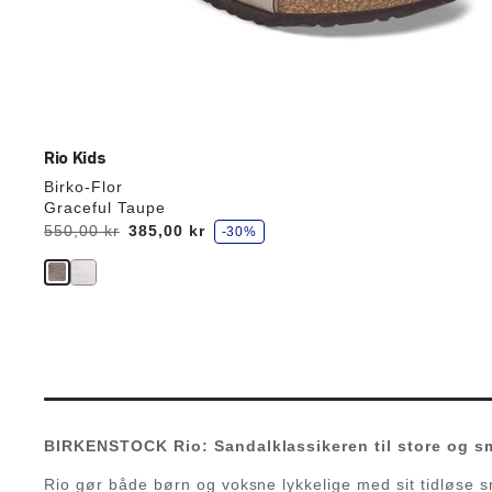
Rio Kids
Birko-Flor
Graceful Taupe
s
Før:
550,00 kr
nu
385,00 kr
-30%
p
a
r
BIRKENSTOCK Rio: Sandalklassikeren til store og s
Rio gør både børn og voksne lykkelige med sit tidløse sn