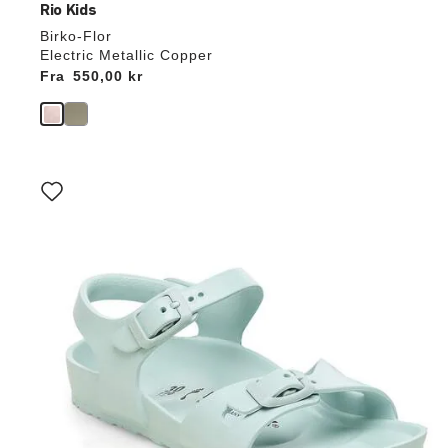
Rio Kids
Birko-Flor
Electric Metallic Copper
Fra
Price:
550,00 kr
Interaktion
med
prøvefarver
vil
opdatere
produktbilledet