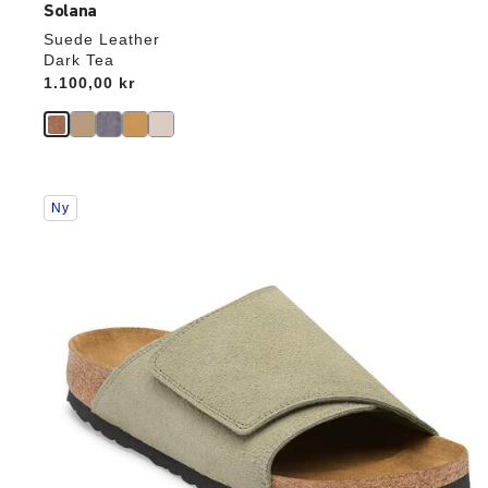
Solana
Suede Leather
Dark Tea
Price:
1.100,00 kr
Interaktion
Ny
med
prøvefarver
vil
opdatere
produktbilledet