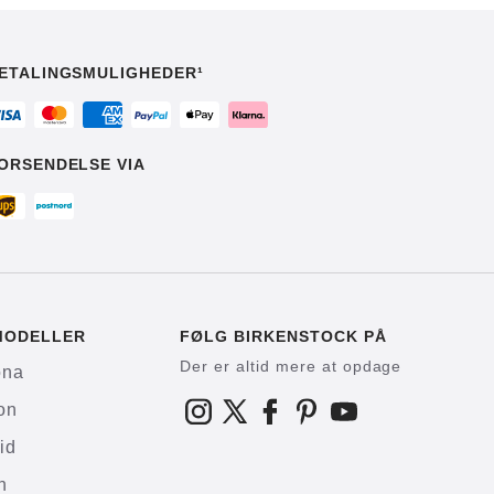
ETALINGSMULIGHEDER¹
ORSENDELSE VIA
MODELLER
FØLG BIRKENSTOCK PÅ
Der er altid mere at opdage
ona
on
id
h