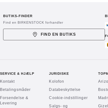
BUTIKS-FINDER
B
Find en BIRKENSTOCK forhandler
FIND EN BUTIKS
F
SERVICE & HJÆLP
JURIDISKE
TOP
Kontakt
Kolofon
Ariz
Betalingsmåder
Databeskyttelse
Bost
Forsendelse &
Cookie-indstillinger
Madr
Levering
Salgs- og
Gize