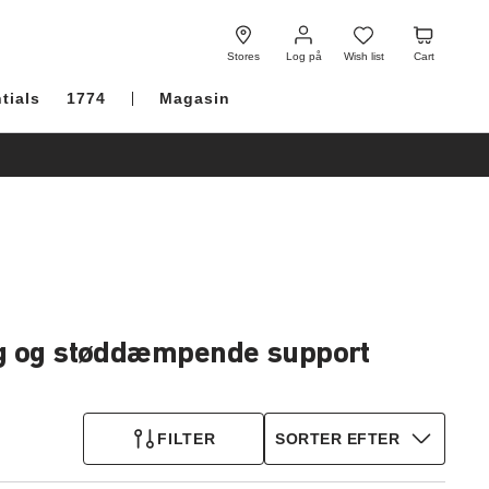
Log
Wish
Cart
på
list
Stores
Log på
Wish list
Cart
tials
1774
Magasin
ing og støddæmpende support
FILTER
SORTER EFTER