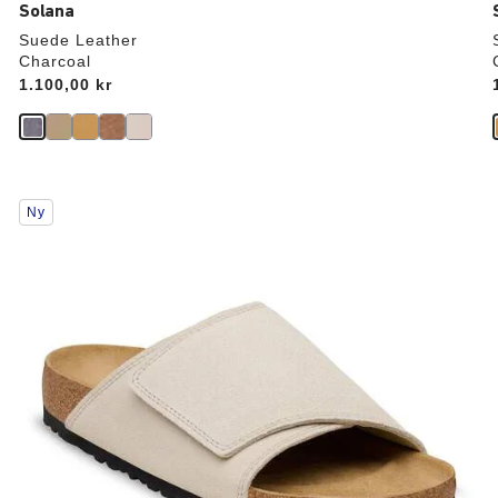
Solana
Suede Leather
Charcoal
Price:
1.100,00 kr
Interaktion
Ny
med
prøvefarver
vil
opdatere
produktbilledet