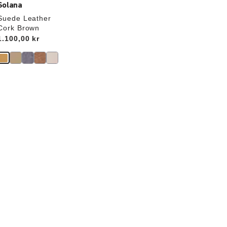
Solana
Suede Leather
Cork Brown
Price:
1.100,00 kr