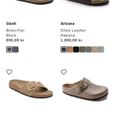
Gizeh
Arizona
Birko-Flor
Oiled Leather
Black
Habana
Price:
800,00 kr
Price:
1.000,00 kr
Interaktion
Interaktion
med
med
prøvefarver
prøvefarver
vil
vil
opdatere
opdatere
produktbilledet
produktbilledet