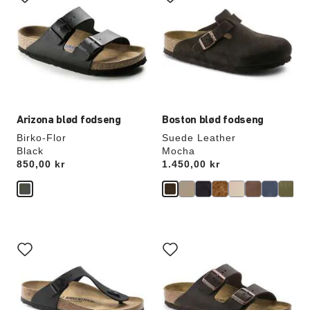
prøvefarver
prøvefarver
vil
vil
opdatere
opdatere
produktbilledet
produktbilledet
Arizona blød fodseng
Boston blød fodseng
Birko-Flor
Suede Leather
Black
Mocha
Price:
850,00 kr
Price:
1.450,00 kr
Interaktion
Interaktion
med
med
prøvefarver
prøvefarver
vil
vil
opdatere
opdatere
produktbilledet
produktbilledet