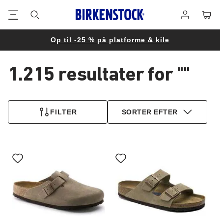
Footer
Cart
Log
på
Op til -25 % på platforme & kile
1.215 resultater for
""
1.215
produkter
FILTER
SORTER EFTER
fundet
Interaktion
Interaktion
med
med
prøvefarver
prøvefarver
vil
vil
opdatere
opdatere
produktbilledet
produktbilledet