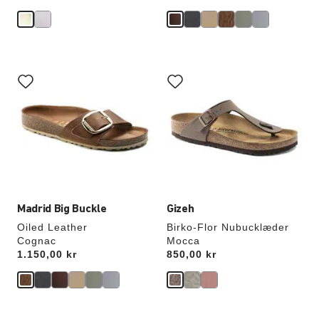
Interaktion
Interaktion
med
med
prøvefarver
prøvefarver
vil
vil
opdatere
opdatere
produktbilledet
produktbilledet
Madrid Big Buckle
Gizeh
Oiled Leather
Birko-Flor Nubucklæder
Cognac
Mocca
Price:
1.150,00 kr
Price:
850,00 kr