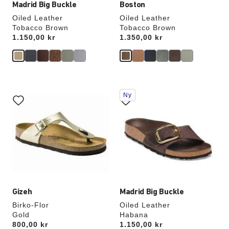
Madrid Big Buckle
Boston
Oiled Leather
Oiled Leather
Tobacco Brown
Tobacco Brown
Price:
1.150,00 kr
Price:
1.350,00 kr
Interaktion
Interaktion
Ny
med
med
prøvefarver
prøvefarver
vil
vil
opdatere
opdatere
produktbilledet
produktbilledet
Gizeh
Madrid Big Buckle
Birko-Flor
Oiled Leather
Gold
Habana
Price:
800,00 kr
Price:
1.150,00 kr