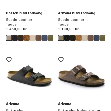
Boston blød fodseng
Arizona blød fodseng
Suede Leather
Suede Leather
Taupe
Taupe
Price:
1.450,00 kr
Price:
1.100,00 kr
Interaktion
Interaktion
med
med
prøvefarver
prøvefarver
vil
vil
opdatere
opdatere
produktbilledet
produktbilledet
Arizona
Arizona
Birko-Flor
Birko-Flor Nubucklæder