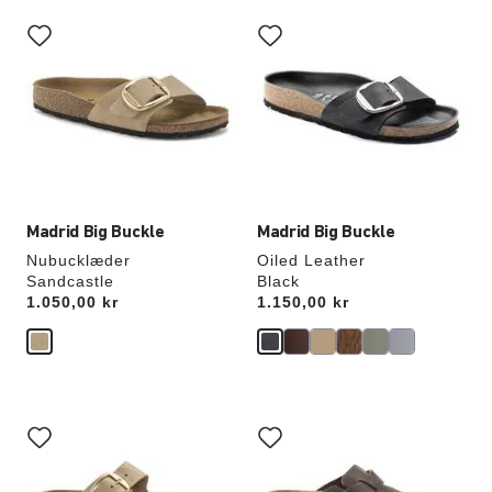
Interaktion
Interaktion
med
med
prøvefarver
prøvefarver
vil
vil
opdatere
opdatere
produktbilledet
produktbilledet
Madrid Big Buckle
Madrid Big Buckle
Nubucklæder
Oiled Leather
Sandcastle
Black
Price:
1.050,00 kr
Price:
1.150,00 kr
Interaktion
Interaktion
med
med
prøvefarver
prøvefarver
vil
vil