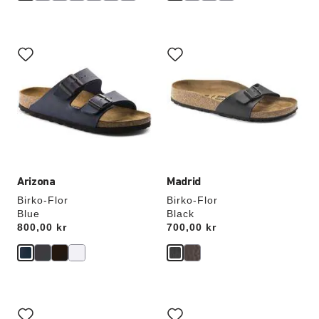
Interaktion
Interaktion
med
med
prøvefarver
prøvefarver
vil
vil
opdatere
opdatere
produktbilledet
produktbilledet
Arizona
Madrid
Birko-Flor
Birko-Flor
Blue
Black
Price:
800,00 kr
Price:
700,00 kr
Interaktion
Interaktion
med
med