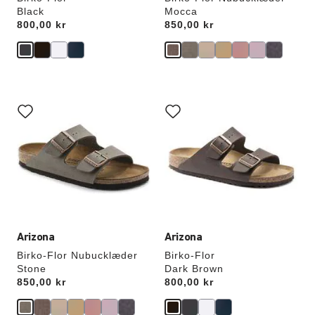
Black
Mocca
Price:
800,00 kr
Price:
850,00 kr
Interaktion
Interaktion
med
med
prøvefarver
prøvefarver
vil
vil
opdatere
opdatere
produktbilledet
produktbilledet
Arizona
Arizona
Birko-Flor Nubucklæder
Birko-Flor
Stone
Dark Brown
Price:
850,00 kr
Price:
800,00 kr