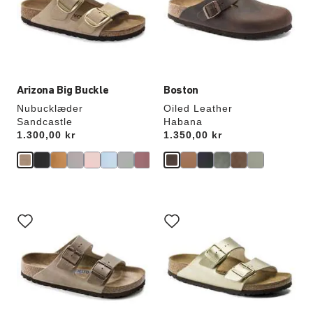
opdatere
opdatere
produktbilledet
produktbilledet
Arizona Big Buckle
Boston
Nubucklæder
Oiled Leather
Sandcastle
Habana
Price:
1.300,00 kr
Price:
1.350,00 kr
Interaktion
Interaktion
med
med
prøvefarver
prøvefarver
vil
vil
opdatere
opdatere
produktbilledet
produktbilledet