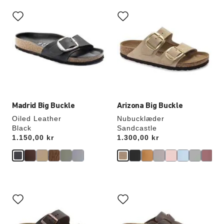
Interaktion
Interaktion
med
med
prøvefarver
prøvefarver
vil
vil
opdatere
opdatere
produktbilledet
produktbilledet
Madrid Big Buckle
Arizona Big Buckle
Oiled Leather
Nubucklæder
Black
Sandcastle
Price:
1.150,00 kr
Price:
1.300,00 kr
Interaktion
Interaktion
med
med
prøvefarver
prøvefarver
vil
vil