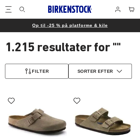
Footer
Cart
Log
på
Op til -25 % på platforme & kile
1.215 resultater for
""
1.215
produkter
FILTER
SORTER EFTER
fundet
Interaktion
Interaktion
med
med
prøvefarver
prøvefarver
vil
vil
opdatere
opdatere
produktbilledet
produktbilledet