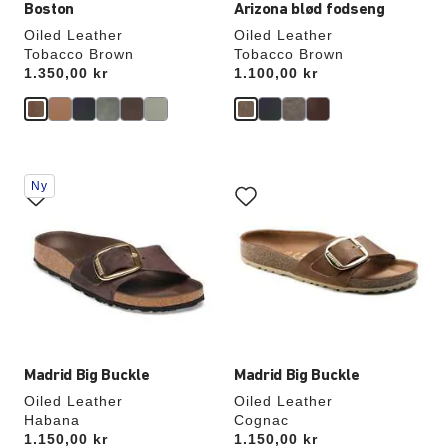
Boston
Arizona blød fodseng
Oiled Leather
Oiled Leather
Tobacco Brown
Tobacco Brown
Price:
1.350,00 kr
Price:
1.100,00 kr
Interaktion
Interaktion
Ny
med
med
prøvefarver
prøvefarver
vil
vil
opdatere
opdatere
produktbilledet
produktbilledet
Madrid Big Buckle
Madrid Big Buckle
Oiled Leather
Oiled Leather
Habana
Cognac
Price:
1.150,00 kr
Price:
1.150,00 kr