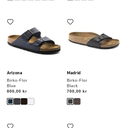
Interaktion
Interaktion
med
med
prøvefarver
prøvefarver
vil
vil
opdatere
opdatere
produktbilledet
produktbilledet
Arizona
Madrid
Birko-Flor
Birko-Flor
Blue
Black
Price:
800,00 kr
Price:
700,00 kr
Interaktion
Interaktion
med
med