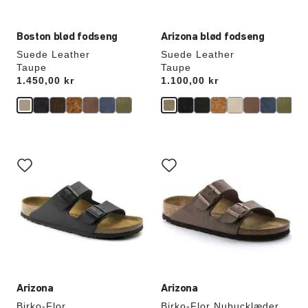
Boston blød fodseng
Arizona blød fodseng
Suede Leather
Suede Leather
Taupe
Taupe
Price:
1.450,00 kr
Price:
1.100,00 kr
Interaktion
Interaktion
med
med
prøvefarver
prøvefarver
vil
vil
opdatere
opdatere
produktbilledet
produktbilledet
Arizona
Arizona
Birko-Flor
Birko-Flor Nubucklæder