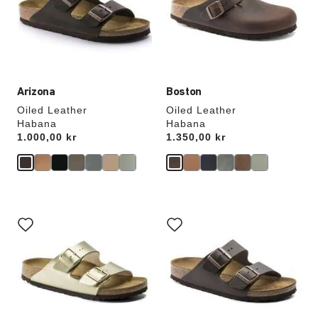
opdatere
opdatere
produktbilledet
produktbilledet
Arizona
Boston
Oiled Leather
Oiled Leather
Habana
Habana
Price:
1.000,00 kr
Price:
1.350,00 kr
Interaktion
Interaktion
med
med
prøvefarver
prøvefarver
vil
vil
opdatere
opdatere
produktbilledet
produktbilledet