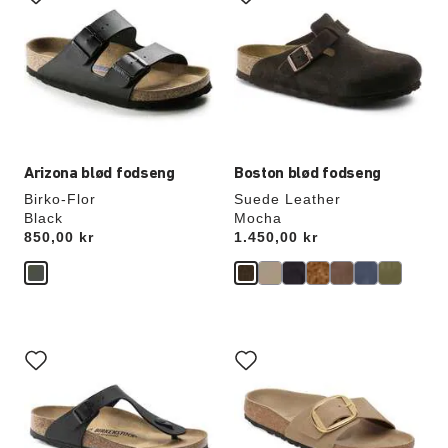
prøvefarver
prøvefarver
vil
vil
opdatere
opdatere
produktbilledet
produktbilledet
Arizona blød fodseng
Boston blød fodseng
Birko-Flor
Suede Leather
Black
Mocha
Price:
850,00 kr
Price:
1.450,00 kr
Interaktion
Interaktion
med
med
prøvefarver
prøvefarver
vil
vil
opdatere
opdatere
produktbilledet
produktbilledet