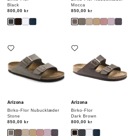
Black
Mocca
Price:
800,00 kr
Price:
850,00 kr
Interaktion
Interaktion
med
med
prøvefarver
prøvefarver
vil
vil
opdatere
opdatere
produktbilledet
produktbilledet
Arizona
Arizona
Birko-Flor Nubucklæder
Birko-Flor
Stone
Dark Brown
Price:
850,00 kr
Price:
800,00 kr