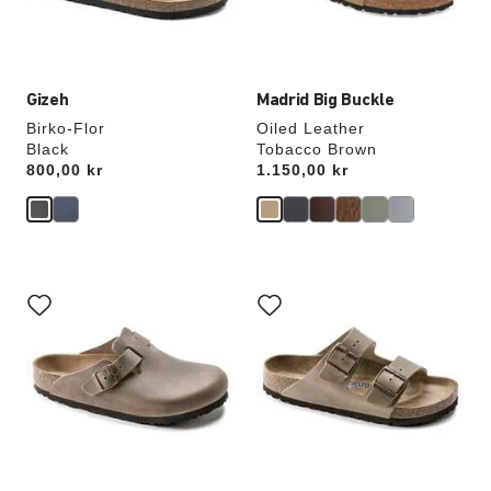
Gizeh
Madrid Big Buckle
Birko-Flor
Oiled Leather
Black
Tobacco Brown
Price:
800,00 kr
Price:
1.150,00 kr
Interaktion
Interaktion
med
med
prøvefarver
prøvefarver
vil
vil
opdatere
opdatere
produktbilledet
produktbilledet