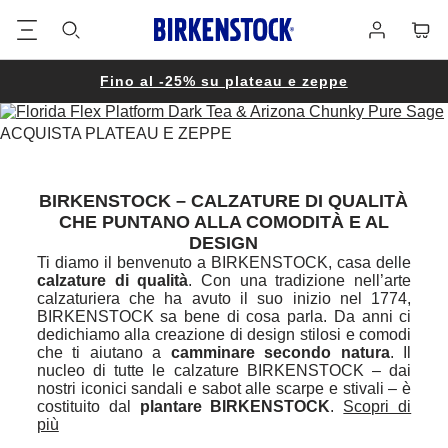
Piè
Carrel
Registrati
di
pagina
Fino al -25% su plateau e zeppe
ACQUISTA PLATEAU E ZEPPE
BIRKENSTOCK – CALZATURE DI QUALITÀ
CHE PUNTANO ALLA COMODITÀ E AL
DESIGN
Ti diamo il benvenuto a BIRKENSTOCK, casa delle
calzature di qualità
. Con una tradizione nell’arte
calzaturiera che ha avuto il suo inizio nel 1774,
BIRKENSTOCK sa bene di cosa parla. Da anni ci
dedichiamo alla creazione di design stilosi e comodi
che ti aiutano a
camminare secondo natura
. Il
nucleo di tutte le calzature BIRKENSTOCK – dai
nostri iconici sandali e sabot alle scarpe e stivali – è
costituito dal
plantare BIRKENSTOCK
.
Scopri di
più