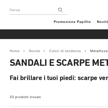
Piè
di
Negozio
Cerca
pagina
Promozione Papillio
Novit
Home
Novità
Colori di tendenza
Metallizza
Homepage
SANDALI E SCARPE MET
Fai brillare i tuoi piedi: scarpe ve
33 prodotti trovati