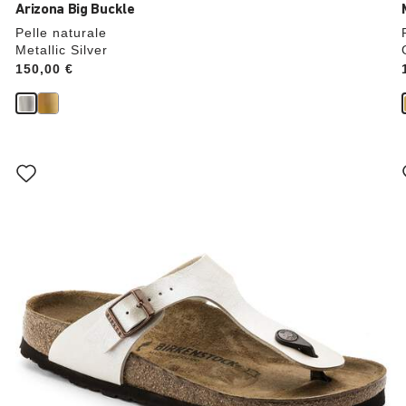
Arizona Big Buckle
Pelle naturale
Metallic Silver
Price:
150,00 €
Interagendo
con
le
anteprime
dei
colori,
l’immagine
del
prodotto
verrà
aggiornata