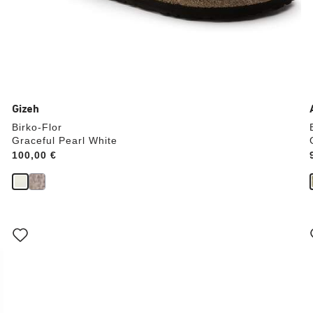
Gizeh
Birko-Flor
Graceful Pearl White
Price:
100,00 €
Interagendo
con
le
anteprime
dei
colori,
l’immagine