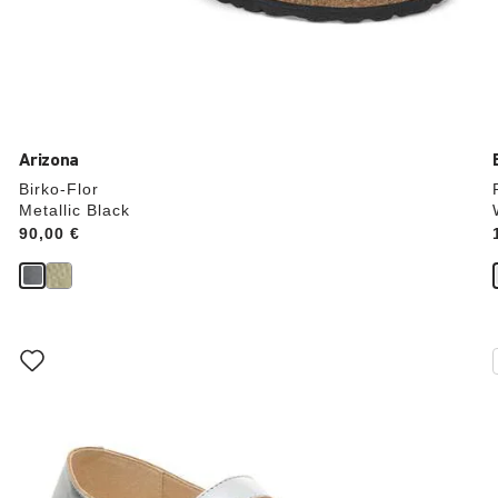
Arizona
Birko-Flor
Metallic Black
Price:
90,00 €
Interagendo
con
le
anteprime
dei
colori,
l’immagine
del