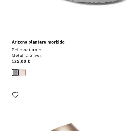
Arizona plantare morbido
Pelle naturale
Metallic Silver
Price:
125,00 €
Interagendo
con
le
anteprime
dei
colori,
l’immagine
del