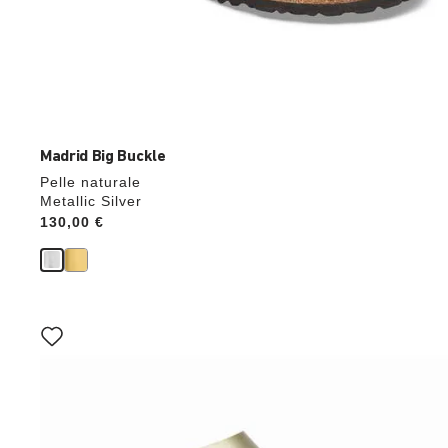
Madrid Big Buckle
Pelle naturale
Metallic Silver
Price:
130,00 €
Interagendo
con
le
anteprime
dei
colori,
l’immagine