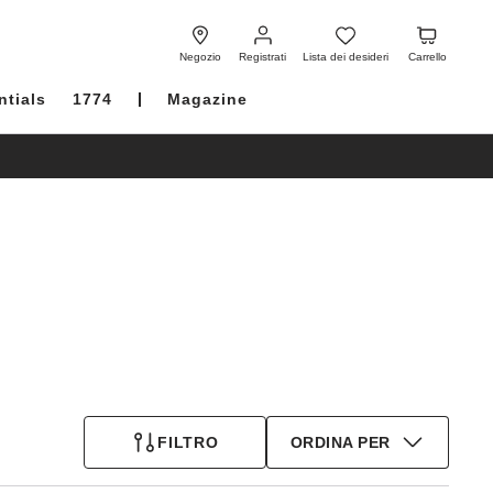
Registrati
Lista
Carrello
dei
Negozio
Registrati
Lista dei desideri
Carrello
desideri
ntials
1774
Magazine
FILTRO
ORDINA PER