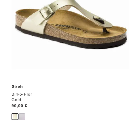
del
prodotto
verrà
aggiornata
Gizeh
Birko-Flor
Gold
Price:
90,00 €