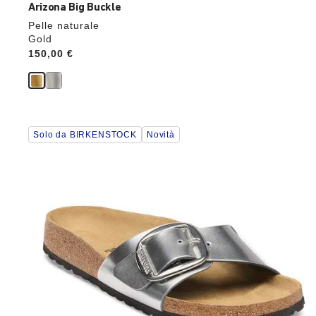
Arizona Big Buckle
Pelle naturale
Gold
Price:
150,00 €
Interagendo
Solo da BIRKENSTOCK
Novità
con
le
anteprime
dei
colori,
l’immagine
del
prodotto
verrà
aggiornata