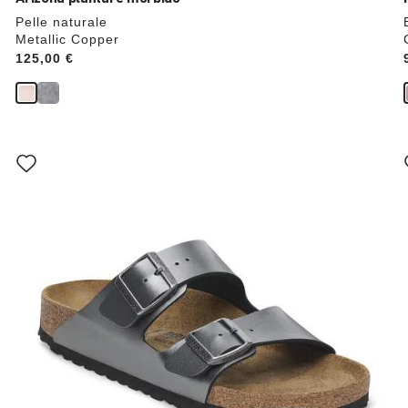
Pelle naturale
Metallic Copper
Price:
125,00 €
Interagendo
con
le
anteprime
dei
colori,
l’immagine
del
prodotto
verrà
aggiornata