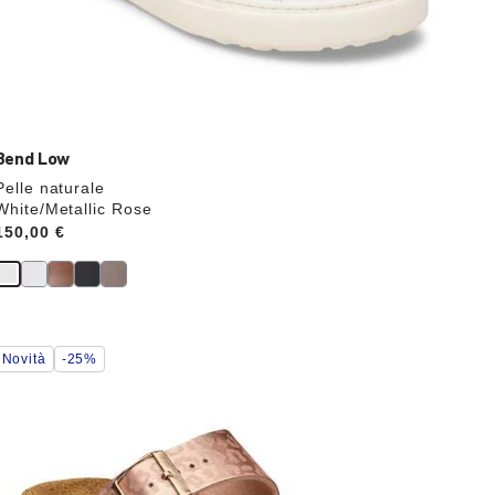
Bend Low
Pelle naturale
White/Metallic Rose
Price:
150,00 €
Interagendo
Novità
-25%
con
le
anteprime
dei
colori,
l’immagine
del