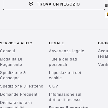
TROVA UN NEGOZIO
S
SERVICE & AIUTO
LEGALE
BUO
Contatti
Avvertenza legale
Acqu
rega
Modalità Di
Tutela dei dati
Pagamento
personali
Verif
Spedizione &
Impostazioni dei
Consegna
cookie
Spedizione Di Ritorno
CGV
Domande Frequenti
Informazione sul
diritto di recesso
Dichiarazione di
accessibilità
Revoca il contratto