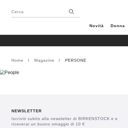
Piè
di
Negozio
Cerca
pagina
Novità
Donna
Home
Magazine
PERSONE
Homepage
NEWSLETTER
Iscriviti subito alla newsletter di BIRKENSTOCK e e
riceverai un buono omaggio di 10 €