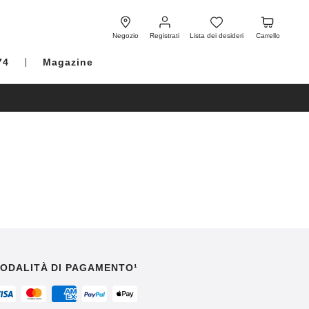
Registrati
Lista
Carrello
dei
Negozio
Registrati
Lista dei desideri
Carrello
desideri
74
Magazine
ODALITÀ DI PAGAMENTO¹