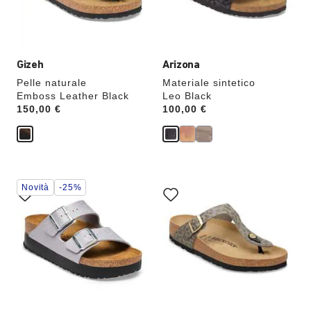
l’immagine
l’immagine
del
del
prodotto
prodotto
verrà
verrà
aggiornata
aggiornata
Gizeh
Arizona
Pelle naturale
Materiale sintetico
Emboss Leather Black
Leo Black
Price:
150,00 €
Price:
100,00 €
Interagendo
Interagendo
Novità
-25%
con
con
le
le
anteprime
anteprime
dei
dei
colori,
colori,
l’immagine
l’immagine
del
del
prodotto
prodotto
verrà
verrà
aggiornata
aggiornata