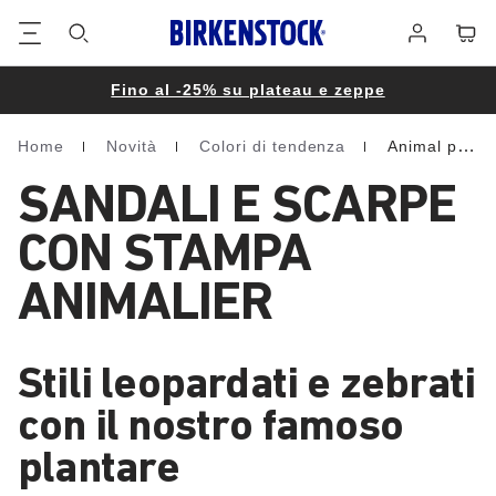
Piè
Carrel
Registrati
di
pagina
Fino al -25% su plateau e zeppe
Home
Novità
Colori di tendenza
Animal print
Homepage
SANDALI E SCARPE
CON STAMPA
ANIMALIER
Stili leopardati e zebrati
con il nostro famoso
plantare