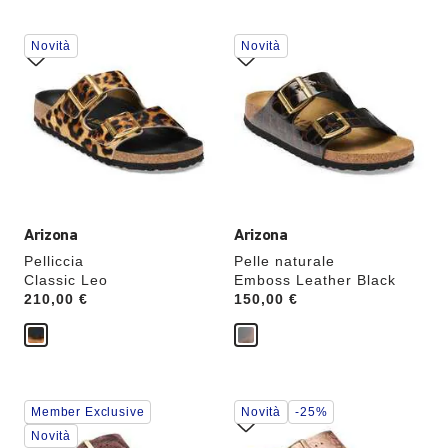
i
i
a
a
Interagendo
Interagendo
i
i
Novità
Novità
l
l
con
con
le
le
anteprime
anteprime
dei
dei
colori,
colori,
l’immagine
l’immagine
del
del
prodotto
prodotto
verrà
verrà
aggiornata
aggiornata
Arizona
Arizona
Pelliccia
Pelle naturale
Classic Leo
Emboss Leather Black
Price:
210,00 €
Price:
150,00 €
Interagendo
Interagendo
Member Exclusive
Novità
-25%
con
con
le
le
Novità