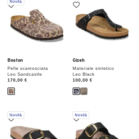
Novità
con
con
le
le
anteprime
anteprime
dei
dei
colori,
colori,
l’immagine
l’immagine
del
del
prodotto
prodotto
verrà
verrà
aggiornata
aggiornata
Boston
Gizeh
Pelle scamosciata
Materiale sintetico
Leo Sandcastle
Leo Black
Price:
170,00 €
Price:
100,00 €
Interagendo
Interagendo
Novità
Novità
con
con
le
le
anteprime
anteprime
dei
dei