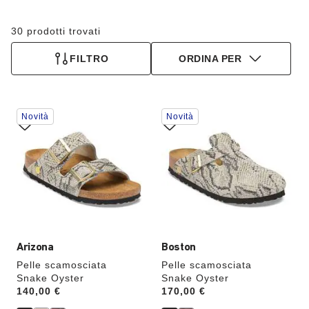
30 prodotti trovati
FILTRO
ORDINA PER
Interagendo
Interagendo
Novità
Novità
con
con
le
le
anteprime
anteprime
dei
dei
colori,
colori,
l’immagine
l’immagine
del
del
prodotto
prodotto
verrà
verrà
aggiornata
aggiornata
Arizona
Boston
Pelle scamosciata
Pelle scamosciata
Snake Oyster
Snake Oyster
Price:
140,00 €
Price:
170,00 €