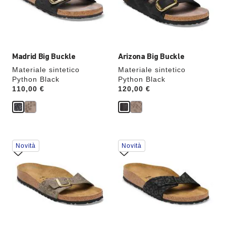
colori,
colori,
l’immagine
l’immagine
del
del
prodotto
prodotto
verrà
verrà
aggiornata
aggiornata
Madrid Big Buckle
Arizona Big Buckle
Materiale sintetico
Materiale sintetico
Python Black
Python Black
Price:
110,00 €
Price:
120,00 €
Interagendo
Interagendo
Novità
Novità
con
con
le
le
anteprime
anteprime
dei
dei
colori,
colori,
l’immagine
l’immagine
del
del
prodotto
prodotto
verrà
verrà