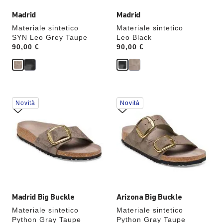
aggiornata
aggiornata
Madrid
Madrid
Materiale sintetico
Materiale sintetico
SYN Leo Grey Taupe
Leo Black
Price:
90,00 €
Price:
90,00 €
Interagendo
Interagendo
Novità
Novità
con
con
le
le
anteprime
anteprime
dei
dei
colori,
colori,
l’immagine
l’immagine
del
del
prodotto
prodotto
verrà
verrà
aggiornata
aggiornata
Madrid Big Buckle
Arizona Big Buckle
Materiale sintetico
Materiale sintetico
Python Gray Taupe
Python Gray Taupe