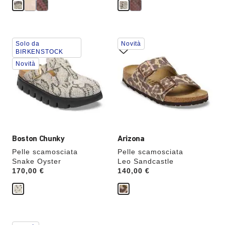
Interagendo
Interagendo
Solo da
Novità
con
con
BIRKENSTOCK
le
le
Novità
anteprime
anteprime
dei
dei
colori,
colori,
l’immagine
l’immagine
del
del
prodotto
prodotto
verrà
verrà
aggiornata
aggiornata
Boston Chunky
Arizona
Pelle scamosciata
Pelle scamosciata
Snake Oyster
Leo Sandcastle
Price:
170,00 €
Price:
140,00 €
Interagendo
Interagendo