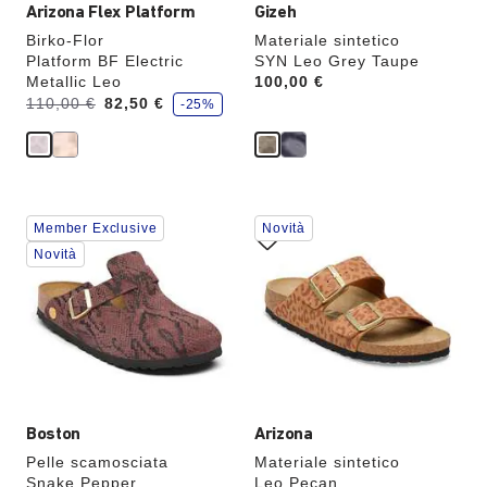
Arizona Flex Platform
Gizeh
Birko-Flor
Materiale sintetico
Platform BF Electric
SYN Leo Grey Taupe
Metallic Leo
Price:
100,00 €
r
Era:
ora
110,00 €
82,50 €
-25%
i
è
s
p
a
r
m
i
a
Interagendo
Interagendo
i
Member Exclusive
Novità
l
con
con
le
le
Novità
anteprime
anteprime
dei
dei
colori,
colori,
l’immagine
l’immagine
del
del
prodotto
prodotto
verrà
verrà
aggiornata
aggiornata
Boston
Arizona
Pelle scamosciata
Materiale sintetico
Snake Pepper
Leo Pecan