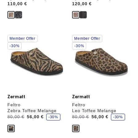
Price:
110,00 €
Price:
120,00 €
Interagendo
Interagendo
Member Offer
Member Offer
con
con
le
le
-30%
-30%
anteprime
anteprime
dei
dei
colori,
colori,
l’immagine
l’immagine
del
del
prodotto
prodotto
verrà
verrà
aggiornata
aggiornata
Zermatt
Zermatt
Feltro
Feltro
Zebra Toffee Melange
Leo Toffee Melange
r
r
Era:
ora
Era:
ora
80,00 €
56,00 €
80,00 €
56,00 €
-30%
-30%
i
i
è
è
s
s
p
p
a
a
r
r
m
m