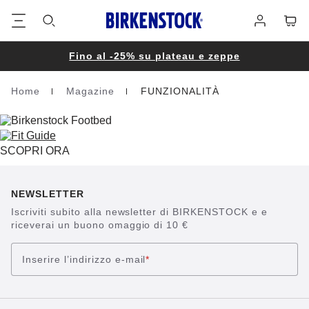
Piè
Carrel
Registrati
di
pagina
Fino al -25% su plateau e zeppe
Home
Magazine
FUNZIONALITÀ
Homepage
SCOPRI ORA
NEWSLETTER
Iscriviti subito alla newsletter di BIRKENSTOCK e e
riceverai un buono omaggio di 10 €
Inserire l’indirizzo e-mail
*