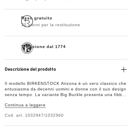
Reso gratuito
30 giorni per la restituzione
Tradizione dal 1774
Descrizione del prodotto
Il modello BIRKENSTOCK Arizona è un vero classico che
entusiasma da decenni uomini e donne con il suo design
senza tempo. La variante Big Buckle presenta una fibbia
ad ardiglione grande ed elegante, un bel particolare che
Continua a leggere
spicca su questi sandali molto sobri. Questo sandalo è
stato reinterpretato con uno stravagante look
Cod. art.
1032947/1032960
metallizzato. Il laminato lucido dona nuova brillantezza a
questo classico, rendendo ogni outfit un vero schianto.
La tomaia è in pregiata e morbida pelle naturale.