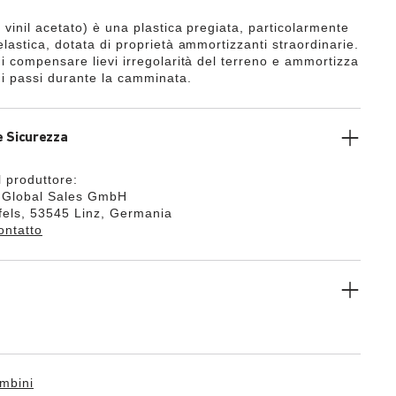
 vinil acetato) è una plastica pregiata, particolarmente
lastica, dotata di proprietà ammortizzanti straordinarie.
di compensare lievi irregolarità del terreno e ammortizza
i passi durante la camminata.
e Sicurezza
l produttore:
k Global Sales GmbH
els, 53545 Linz, Germania
ontatto
mbini