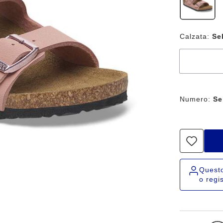
Calzata:
Se
Numero:
Se
Questo 
o regi