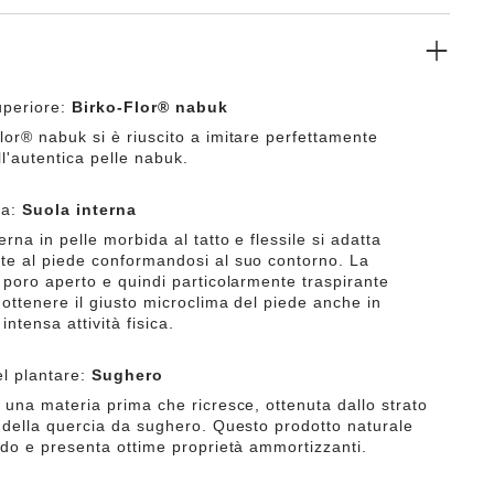
uperiore:
Birko-Flor® nabuk
lor® nabuk si è riuscito a imitare perfettamente
ll'autentica pelle nabuk.
na:
Suola interna
erna in pelle morbida al tatto e flessile si adatta
te al piede conformandosi al suo contorno. La
 poro aperto e quindi particolarmente traspirante
ottenere il giusto microclima del piede anche in
intensa attività fisica.
el plantare:
Sughero
 una materia prima che ricresce, ottenuta dallo strato
e della quercia da sughero. Questo prodotto naturale
aldo e presenta ottime proprietà ammortizzanti.