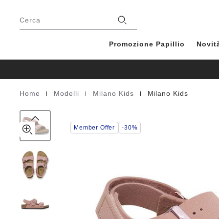
Milano
details
Piè
about
Kids
di
Negozio
product
Cerca
Birko-
pagina
materials
Flor
Nubuck
Promozione Papillio
Novit
|
|
|
Home
Modelli
Milano Kids
Milano Kids
Homepage
Member Offer
-30%