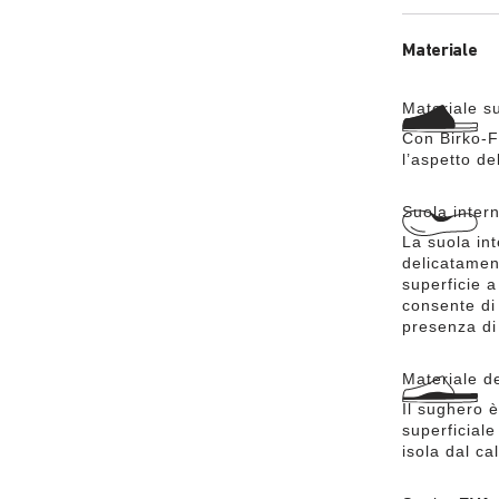
Materiale
Materiale s
Con Birko-F
l’aspetto de
Suola inter
La suola int
delicatamen
superficie a
consente di 
presenza di 
Materiale d
Il sughero è
superficial
isola dal c