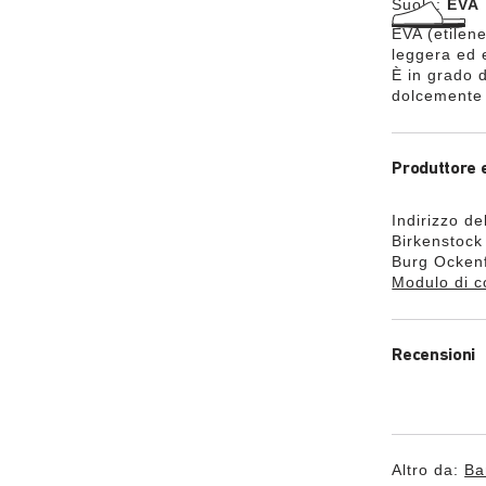
Suola:
EVA
EVA (etilene
leggera ed e
È in grado 
dolcemente 
Produttore 
Indirizzo de
Birkenstoc
Burg Ockenf
Modulo di c
Recensioni
Altro da:
Ba