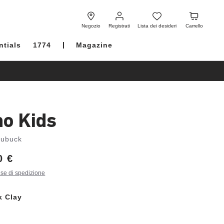
Registrati
Lista
Carrello
dei
Negozio
Registrati
Lista dei desideri
Carrello
desideri
ntials
1774
Magazine
no Kids
Nubuck
0 €
ese di spedizione
k Clay