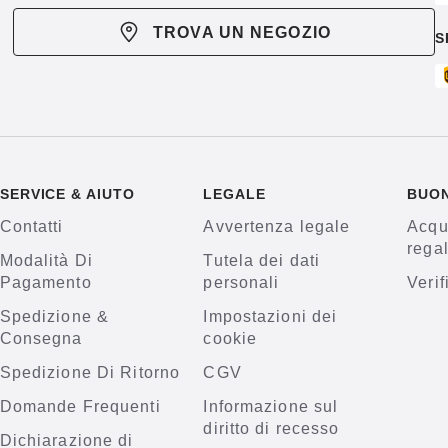
TROVA UN NEGOZIO
S
SERVICE & AIUTO
LEGALE
BUO
Contatti
Avvertenza legale
Acqu
rega
Modalità Di
Tutela dei dati
Pagamento
personali
Verif
Spedizione &
Impostazioni dei
Consegna
cookie
Spedizione Di Ritorno
CGV
Domande Frequenti
Informazione sul
diritto di recesso
Dichiarazione di