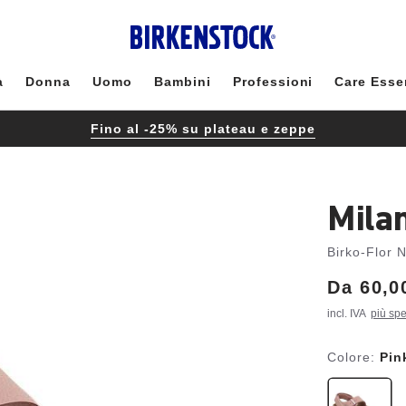
à
Donna
Uomo
Bambini
Professioni
Care Esse
Fino al -25% su plateau e zeppe
Mila
Birko-Flor 
Da
Price:
60,0
incl. IVA
più sp
Colore:
Pin