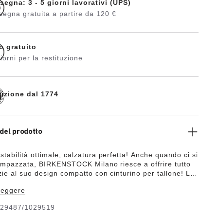
segna: 3 - 5 giorni lavorativi (UPS)
egna gratuita a partire da 120 €
o gratuito
iorni per la restituzione
dizione dal 1774
del prodotto
tabilità ottimale, calzatura perfetta! Anche quando ci si
’impazzata, BIRKENSTOCK Milano riesce a offrire tutto
zie al suo design compatto con cinturino per tallone! La
Birko-Flor®, un materiale sintetico resistente all’usura e
leggere
la pelle, e presenta un effetto pelle nabuk pregiata e
o e colore sono davvero simili a quelli della vera pelle.
29487/1029519