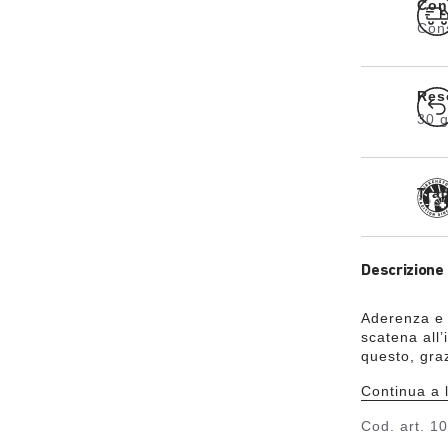
Con
Cons
Res
30 g
Tra
Descrizione 
Aderenza e s
scatena all
questo, gra
tomaia è in 
Continua a 
delicato sul
anche tessut
Cod. art.
10