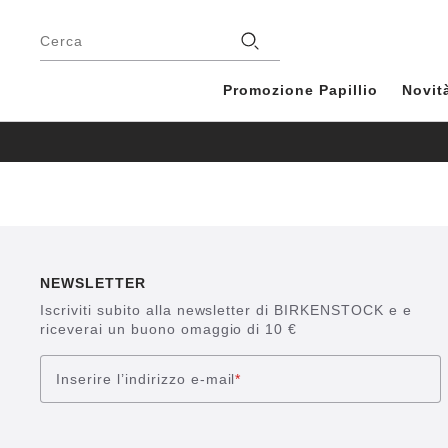
Piè
di
Negozio
Cerca
pagina
Promozione Papillio
Novit
NEWSLETTER
Iscriviti subito alla newsletter di BIRKENSTOCK e e
riceverai un buono omaggio di 10 €
Inserire l’indirizzo e-mail
*