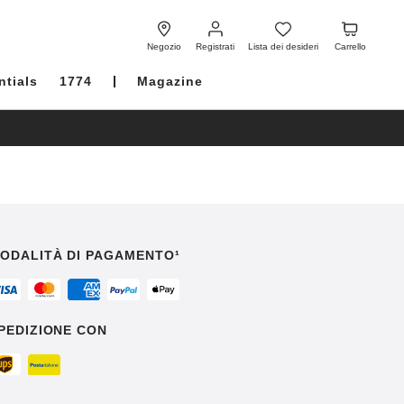
Registrati
Lista
Carrello
dei
Negozio
Registrati
Lista dei desideri
Carrello
desideri
ntials
1774
Magazine
ODALITÀ DI PAGAMENTO¹
PEDIZIONE CON