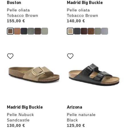
Boston
Madrid Big Buckle
Pelle oliata
Pelle oliata
Tobacco Brown
Tobacco Brown
Price:
155,00 €
Price:
140,00 €
Interagendo
Interagendo
con
con
le
le
anteprime
anteprime
dei
dei
colori,
colori,
l’immagine
l’immagine
del
del
prodotto
prodotto
verrà
verrà
aggiornata
aggiornata
Madrid Big Buckle
Arizona
Pelle Nubuck
Pelle naturale
Sandcastle
Black
Price:
130,00 €
Price:
125,00 €