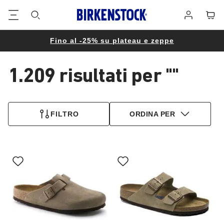
Piè
Carrel
Registrati
di
pagina
Fino al -25% su plateau e zeppe
1.209 risultati per
""
1.209
prodotti
FILTRO
ORDINA PER
trovati
Interagendo
Interagendo
con
con
le
le
anteprime
anteprime
dei
dei
colori,
colori,
l’immagine
l’immagine
del
del
prodotto
prodotto