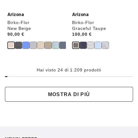
verrà
verrà
aggiornata
aggiornata
Arizona
Arizona
Birko-Flor
Birko-Flor
New Beige
Graceful Taupe
Price:
90,00 €
Price:
100,00 €
Hai visto 24 di 1.209 prodotti
MOSTRA DI PIÙ