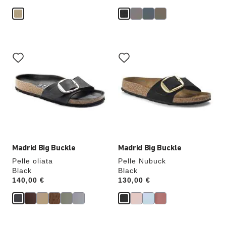
Interagendo
Interagendo
con
con
le
le
anteprime
anteprime
dei
dei
colori,
colori,
l’immagine
l’immagine
del
del
prodotto
prodotto
verrà
verrà
aggiornata
aggiornata
Madrid Big Buckle
Madrid Big Buckle
Pelle oliata
Pelle Nubuck
Black
Black
Price:
140,00 €
Price:
130,00 €