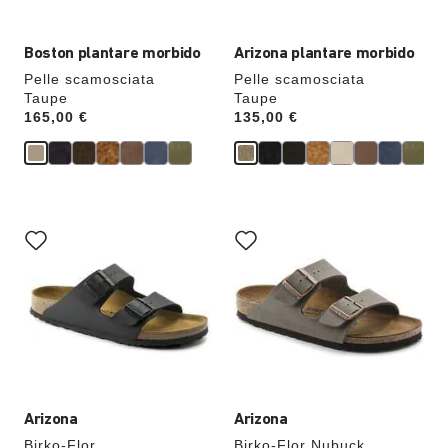
verrà
verrà
aggiornata
aggiornata
Boston plantare morbido
Arizona plantare morbido
Pelle scamosciata
Pelle scamosciata
Taupe
Taupe
Price:
165,00 €
Price:
135,00 €
Interagendo
Interagendo
con
con
le
le
anteprime
anteprime
dei
dei
colori,
colori,
l’immagine
l’immagine
del
del
prodotto
prodotto
verrà
verrà
aggiornata
aggiornata
Arizona
Arizona
Birko-Flor
Birko-Flor Nubuck