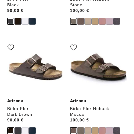
Black
Stone
Price:
90,00 €
Price:
100,00 €
Interagendo
Interagendo
con
con
le
le
anteprime
anteprime
dei
dei
colori,
colori,
l’immagine
l’immagine
del
del
prodotto
prodotto
verrà
verrà
aggiornata
aggiornata
Arizona
Arizona
Birko-Flor
Birko-Flor Nubuck
Dark Brown
Mocca
Price:
90,00 €
Price:
100,00 €