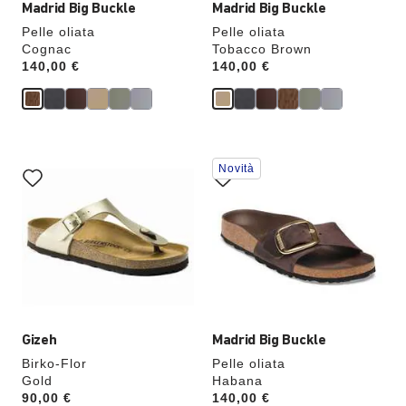
Madrid Big Buckle
Madrid Big Buckle
Pelle oliata
Pelle oliata
Cognac
Tobacco Brown
Price:
140,00 €
Price:
140,00 €
Interagendo
Interagendo
Novità
con
con
le
le
anteprime
anteprime
dei
dei
colori,
colori,
l’immagine
l’immagine
del
del
prodotto
prodotto
verrà
verrà
aggiornata
aggiornata
Gizeh
Madrid Big Buckle
Birko-Flor
Pelle oliata
Gold
Habana
Price:
90,00 €
Price:
140,00 €