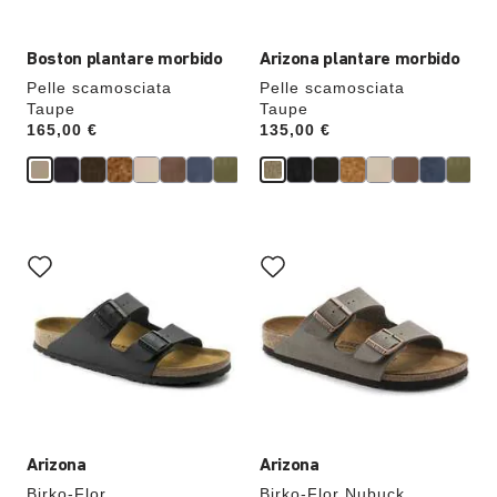
verrà
verrà
aggiornata
aggiornata
Boston plantare morbido
Arizona plantare morbido
Pelle scamosciata
Pelle scamosciata
Taupe
Taupe
Price:
165,00 €
Price:
135,00 €
Interagendo
Interagendo
con
con
le
le
anteprime
anteprime
dei
dei
colori,
colori,
l’immagine
l’immagine
del
del
prodotto
prodotto
verrà
verrà
aggiornata
aggiornata
Arizona
Arizona
Birko-Flor
Birko-Flor Nubuck