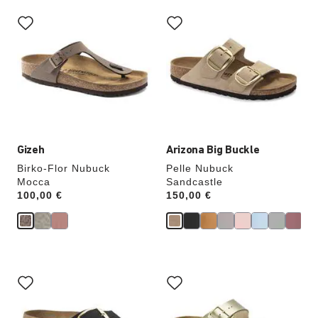
Interagendo
Interagendo
con
con
le
le
anteprime
anteprime
dei
dei
colori,
colori,
l’immagine
l’immagine
del
del
prodotto
prodotto
verrà
verrà
aggiornata
aggiornata
Gizeh
Arizona Big Buckle
Birko-Flor Nubuck
Pelle Nubuck
Mocca
Sandcastle
Price:
100,00 €
Price:
150,00 €
Interagendo
Interagendo
con
con
le
le
anteprime
anteprime