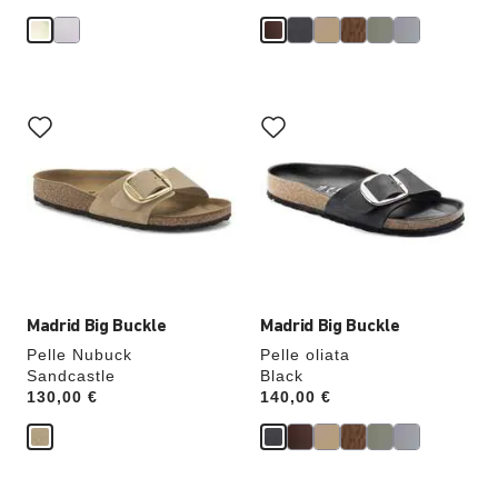
Interagendo
Interagendo
con
con
le
le
anteprime
anteprime
dei
dei
colori,
colori,
l’immagine
l’immagine
del
del
prodotto
prodotto
verrà
verrà
aggiornata
aggiornata
Madrid Big Buckle
Madrid Big Buckle
Pelle Nubuck
Pelle oliata
Sandcastle
Black
Price:
130,00 €
Price:
140,00 €