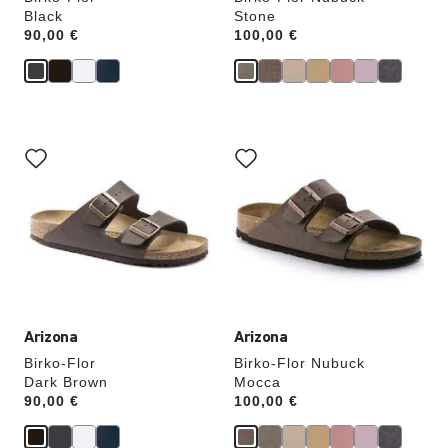
Black
Stone
Price:
90,00 €
Price:
100,00 €
Interagendo
Interagendo
con
con
le
le
anteprime
anteprime
dei
dei
colori,
colori,
l’immagine
l’immagine
del
del
prodotto
prodotto
verrà
verrà
aggiornata
aggiornata
Arizona
Arizona
Birko-Flor
Birko-Flor Nubuck
Dark Brown
Mocca
Price:
90,00 €
Price:
100,00 €