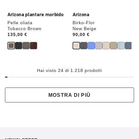
verrà
verrà
aggiornata
aggiornata
Arizona plantare morbido
Arizona
Pelle oliata
Birko-Flor
Tobacco Brown
New Beige
Price:
135,00 €
Price:
90,00 €
Hai visto 24 di 1.218 prodotti
MOSTRA DI PIÙ