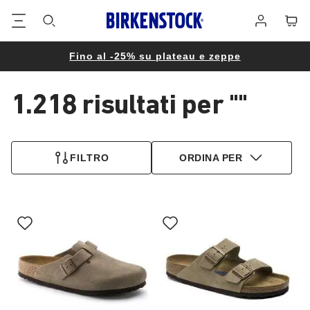
Piè
Carrel
Registrati
di
pagina
Fino al -25% su plateau e zeppe
1.218 risultati per
""
1.218
prodotti
FILTRO
ORDINA PER
trovati
Interagendo
Interagendo
con
con
le
le
anteprime
anteprime
dei
dei
colori,
colori,
l’immagine
l’immagine
del
del
prodotto
prodotto