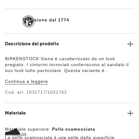
Tradizione dal 1774
Descrizione del prodotto
BIRKENSTOCK Siena è caratterizzato da un look
pregiato. I cinturini incrociati conferiscono al sandalo il
suo look tutto particolare. Questa variante è
caratterizzata da rivetti applicati con precisione, inseriti
Continua a leggere
saldamente nella pelle senza controparte e non troppo in
profondità. Grazie al complesso processo di lavorazione,
Cod. art.
1031717/1031762
non daranno alcun fastidio mentre indossi i sandali. Un
assoluto protagonista! La tomaia è composta da pelle
scamosciata particolarmente morbida, che aderisce al
piede come una seconda pelle.
Materiale
Materiale superiore:
Pelle scamosciata
La pelle scamosciata è una pelle dalla superficie