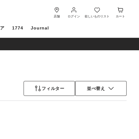
ロ
欲
カ
グ
し
ー
店舗
ログイン
欲しいものリスト
カート
イ
い
ト
ケア
1774
Journal
ン
も
の
リ
ス
ト
フィルター
並べ替え