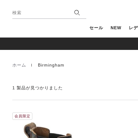
フ
店
ッ
検索
舗
タ
ー
セール
NEW
レデ
ホーム
Birmingham
Homepage
1 製品が見つかりました
カ
会員限定
ラ
ー
見