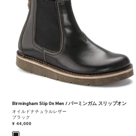
本
の
ス
ウ
ォ
ッ
チ
を
操
作
し
て
別
の
カ
ラ
ー
Birmingham Slip On Men / バーミンガム スリップオン
の
オイルドナチュラルレザー
製
ブラック
品
Price:
¥ 44,000
画
像