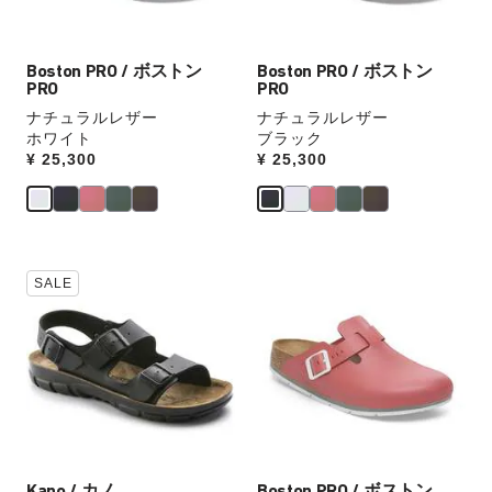
像
像
ウ
ウ
を
を
ォ
ォ
表
表
ッ
ッ
Boston PRO / ボストン
Boston PRO / ボストン
示
示
チ
チ
PRO
PRO
を
を
ナチュラルレザー
ナチュラルレザー
操
操
ホワイト
ブラック
作
作
Price:
¥ 25,300
Price:
¥ 25,300
し
し
て
て
別
別
の
の
カ
カ
カ
カ
SALE
ラ
ラ
ラ
ラ
ー
ー
ー
ー
の
の
見
見
製
製
本
本
品
品
の
の
画
画
ス
ス
像
像
ウ
ウ
を
を
ォ
ォ
表
表
ッ
ッ