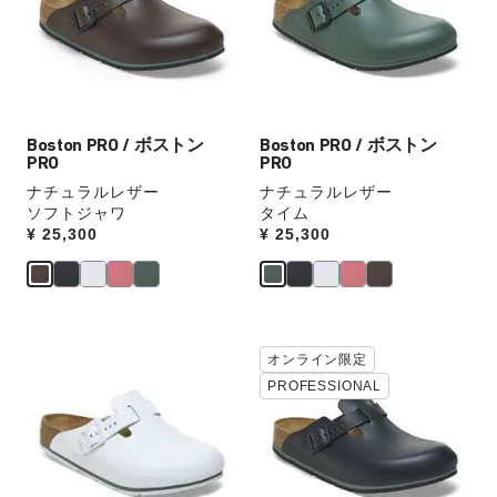
本
本
の
の
ス
ス
ウ
ウ
ォ
ォ
ッ
ッ
Boston PRO / ボストン
Boston PRO / ボストン
チ
チ
PRO
PRO
を
を
ナチュラルレザー
ナチュラルレザー
操
操
ソフトジャワ
タイム
作
作
Price:
¥ 25,300
Price:
¥ 25,300
し
し
て
て
別
別
の
の
カ
カ
カ
カ
オンライン限定
ラ
ラ
ラ
ラ
PROFESSIONAL
ー
ー
ー
ー
の
の
見
見
製
製
本
本
品
品
の
の
画
画
ス
ス