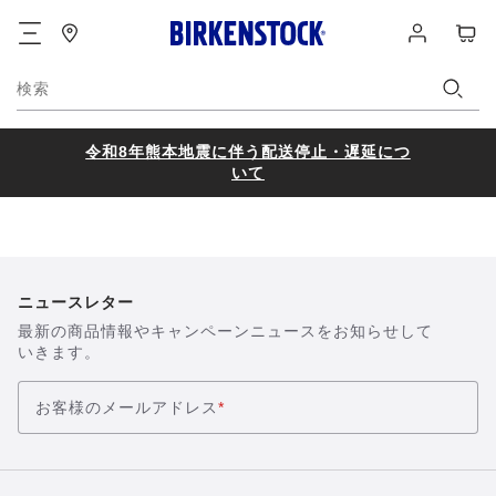
フ
ロ
カ
ッ
グ
ー
タ
イ
ト
ー
ン
検索
令和8年熊本地震に伴う配送停止・遅延につ
いて
ニュースレター
最新の商品情報やキャンペーンニュースをお知らせして
いきます。
お客様のメールアドレス
*