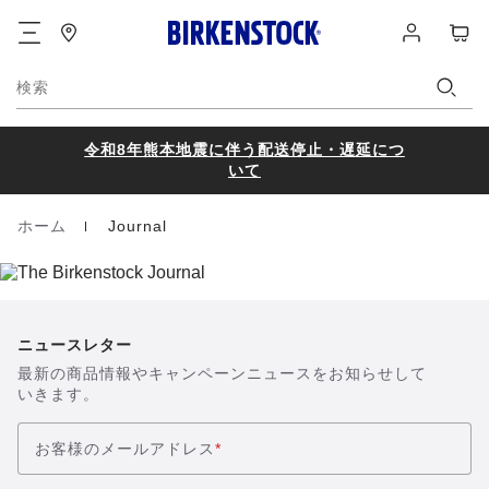
フ
ロ
カ
ッ
グ
ー
タ
イ
ト
ー
ン
検索
令和8年熊本地震に伴う配送停止・遅延につ
いて
ホーム
Journal
Homepage
ニュースレター
最新の商品情報やキャンペーンニュースをお知らせして
いきます。
お客様のメールアドレス
*