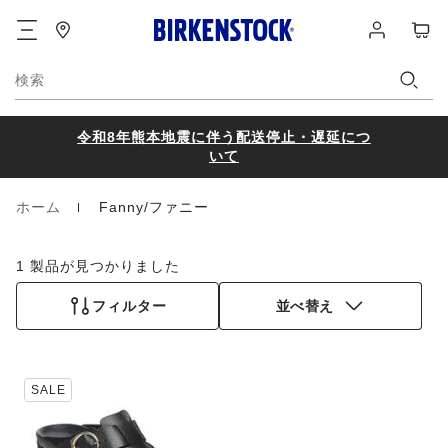
フ
ロ
カ
ッ
グ
ー
タ
イ
ト
ー
ン
検索
令和8年熊本地震に伴う配送停止・遅延につ
いて
ホーム
Fanny/ファニー
Homepage
1 製品が見つかりました
フィルター
並べ替え
カ
SALE
ラ
ー
見