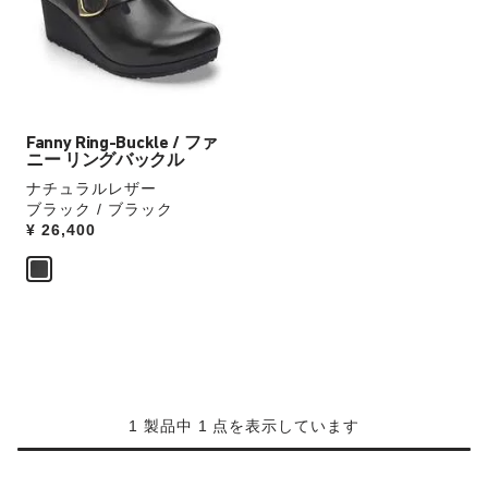
本
の
ス
ウ
ォ
ッ
Fanny Ring-Buckle / ファ
チ
ニー リングバックル
を
ナチュラルレザー
操
ブラック / ブラック
作
Price:
¥ 26,400
し
て
別
の
カ
ラ
ー
の
1 製品中 1 点を表示しています
製
品
画