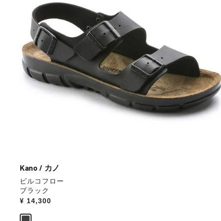
本
の
ス
ウ
ォ
ッ
チ
を
操
作
し
て
別
の
カ
ラ
ー
Kano / カノ
の
ビルコフロー
製
ブラック
品
Price:
¥ 14,300
画
像