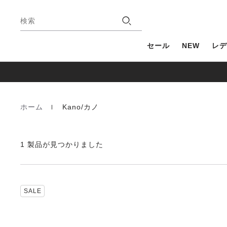
フ
店
ッ
検索
舗
タ
ー
セール
NEW
レデ
ホーム
Kano/カノ
Homepage
1 製品が見つかりました
カ
SALE
ラ
ー
見