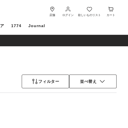
ロ
欲
カ
グ
し
ー
店舗
ログイン
欲しいものリスト
カート
イ
い
ト
ケア
1774
Journal
ン
も
の
リ
ス
ト
フィルター
並べ替え