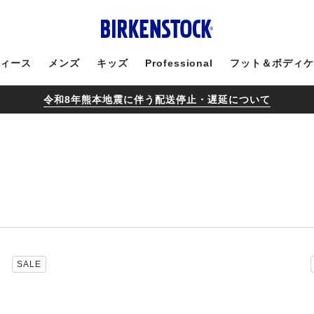
ィース
メンズ
キッズ
Professional
フット＆ボディ
令和8年熊本地震に伴う配送停止・遅延について
カ
SALE
ラ
ー
見