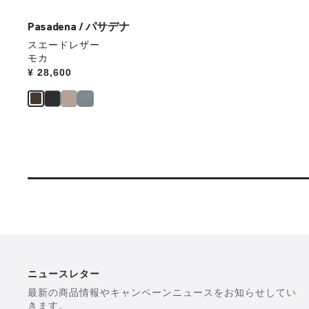
ラ
ー
Pasadena / パサデナ
の
スエードレザー
製
モカ
品
Price:
¥ 28,600
画
像
を
表
示
ニュースレター
最新の商品情報やキャンペーンニュースをお知らせしてい
きます。