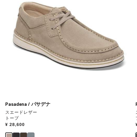
本
の
ス
ウ
ォ
ッ
チ
を
操
作
し
て
別
の
カ
ラ
ー
Pasadena / パサデナ
の
スエードレザー
製
トープ
品
Price:
¥ 28,600
画
像