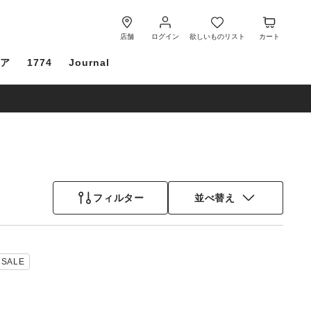
ロ
欲
カ
グ
し
ー
店舗
ログイン
欲しいものリスト
カート
イ
い
ト
ケア
1774
Journal
ン
も
の
リ
ス
ト
フィルター
並べ替え
カ
SALE
ラ
ー
見