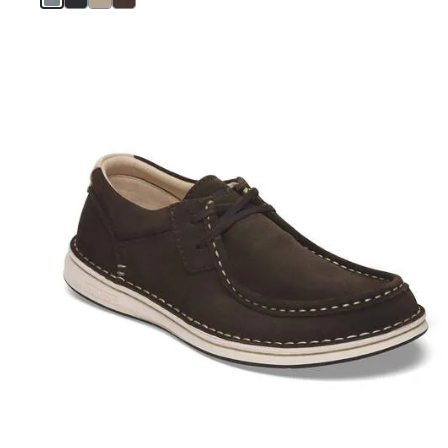
を
表
示
カ
ラ
ー
見
本
の
ス
ウ
ォ
ッ
チ
を
操
作
し
て
別
の
カ