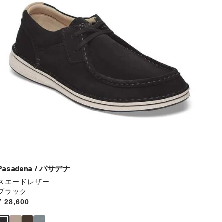
本
の
ス
ウ
ォ
ッ
チ
を
操
作
し
て
別
の
カ
ラ
ー
Pasadena / パサデナ
の
スエードレザー
製
ブラック
品
Price:
¥ 28,600
画
像