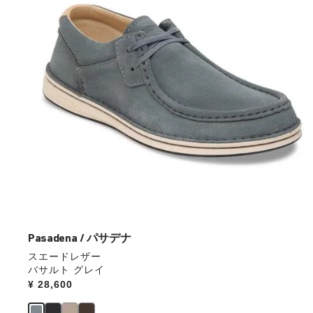
本
の
ス
ウ
ォ
ッ
チ
を
操
作
し
て
別
の
カ
ラ
ー
Pasadena / パサデナ
の
スエードレザー
製
バサルト グレイ
品
Price:
¥ 28,600
画
像