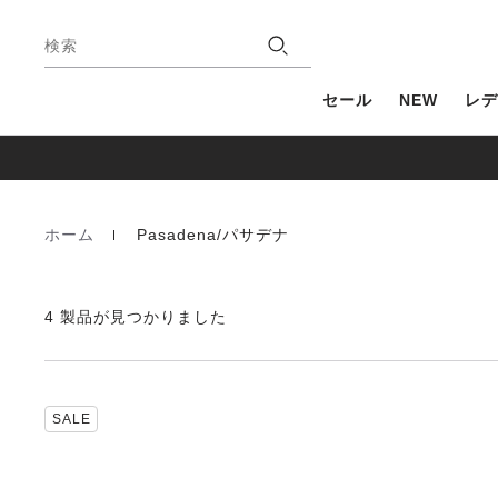
フ
店
ッ
検索
舗
タ
ー
セール
NEW
レデ
ホーム
Pasadena/パサデナ
Homepage
4 製品が見つかりました
カ
SALE
ラ
ー
見