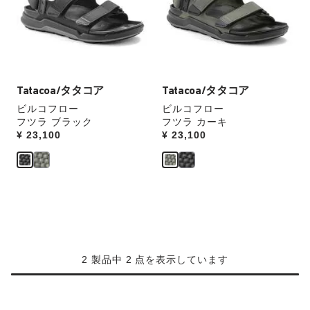
本
本
の
の
ス
ス
ウ
ウ
ォ
ォ
ッ
ッ
Tatacoa/タタコア
Tatacoa/タタコア
チ
チ
ビルコフロー
ビルコフロー
を
を
フツラ ブラック
フツラ カーキ
操
操
Price:
¥ 23,100
Price:
¥ 23,100
作
作
し
し
て
て
別
別
の
の
カ
カ
ラ
ラ
ー
ー
の
の
2 製品中 2 点を表示しています
製
製
品
品
画
画