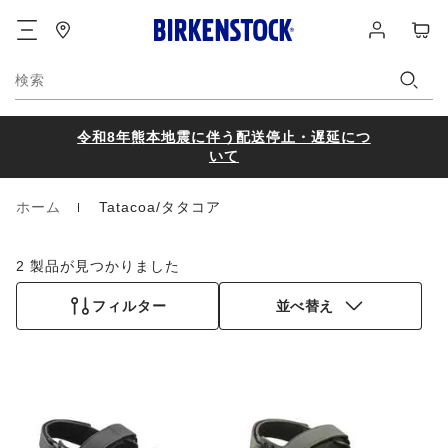
フ
ロ
カ
ッ
グ
ー
タ
イ
ト
ー
ン
検索
令和8年熊本地震に伴う配送停止・遅延につ
いて
ホーム
Tatacoa/タタコア
Homepage
2 製品が見つかりました
フィルター
並べ替え
カ
カ
ラ
ラ
ー
ー
見
見